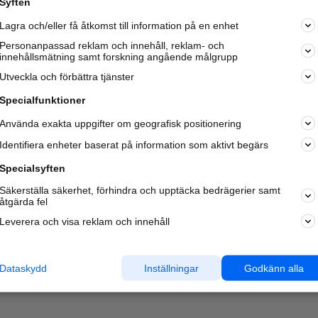
Syften
Kom igång och annonsera mot
Lagra och/eller få åtkomst till information på en enhet
nya kunder och
samarbetspartners nära dig.
Personanpassad reklam och innehåll, reklam- och
innehållsmätning samt forskning angående målgrupp
Läs mer här
Utveckla och förbättra tjänster
Specialfunktioner
Använda exakta uppgifter om geografisk positionering
Identifiera enheter baserat på information som aktivt begärs
Specialsyften
Säkerställa säkerhet, förhindra och upptäcka bedrägerier samt
åtgärda fel
Leverera och visa reklam och innehåll
Dataskydd
Inställningar
Godkänn alla