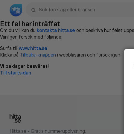
Sök namn, gata, ort, telefon, företag, sökord
Ett fel har inträffat
Om du vill kan du
kontakta hitta.se
och beskriva hur felet upps
Vänligen försök med följande:
Surfa till
www.hitta.se
Klicka på
Tillbaka-knappen
i webbläsaren och försök igen
Vi beklagar besväret!
Till startsidan
Hitta.se - Gratis nummerupplysning.