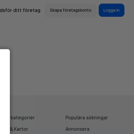
sför ditt företag
Skapa företagskonto
Logga in
Alla kategorier
Populära sökningar
API & Kartor
Annonsera