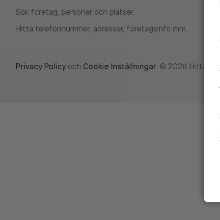
Sök företag, personer och platser.
Hitta telefonnummer, adresser, företagsinfo mm.
Privacy Policy
och
Cookie Inställningar
.
©
2026
Hitta.se