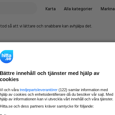
Karta
Alla kategorier
Marknad
tod så att vi lättare och snabbare kan avhjälpa det.
Bättre innehåll och tjänster med hjälp av
cookies
Vi och våra
tredjepartsleverantörer
(122) samlar information med
hjälp av cookies och enhetsidentifierare då du besöker vår sajt. Med
hjälp av informationen kan vi utveckla vårt innehåll och våra tjänster.
Marknadsför företaget på
Hitta.se och dess partners kräver samtycke för följande:
hitta.se