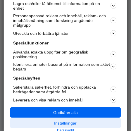
Lagra och/eller få åtkomst till information på en
Sök företag, personer och platser.
enhet
Personanpassad reklam och innehåll, reklam- och
Hitta telefonnummer, adresser, företagsinfo mm.
innehållsmätning samt forskning angående
målgrupp
Utveckla och förbättra tjänster
Marknadsför företaget
på hitta.se
Specialfunktioner
Använda exakta uppgifter om geografisk
Kom igång och annonsera mot
positionering
nya kunder och
Identifiera enheter baserat på information som aktivt
samarbetspartners nära dig.
begärs
Läs mer här
Specialsyften
Säkerställa säkerhet, förhindra och upptäcka
Alla kategorier
Populära sökningar
bedrägerier samt åtgärda fel
Leverera och visa reklam och innehåll
API & Kartor
Annonsera
Logga in
Integritet
Godkänn alla
Om oss
Nödnummer
Inställningar
Dataskydd