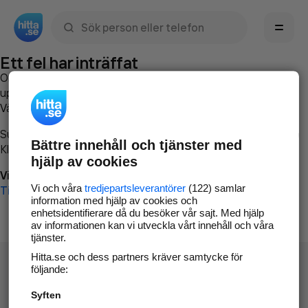
Sök namn, gata, ort, telefon, företag, sökord
Ett fel har inträffat
Om du vill kan du
kontakta hitta.se
och beskriva hur felet
uppstod så att vi lättare och snabbare kan avhjälpa det.
Vänligen försök med följande:
Surfa till
www.hitta.se
Bättre innehåll och tjänster med
Klicka på
Tillbaka-knappen
i webbläsaren och försök igen
hjälp av cookies
Vi beklagar besväret!
Vi och våra
tredjepartsleverantörer
(122) samlar
Till startsidan
information med hjälp av cookies och
enhetsidentifierare då du besöker vår sajt. Med hjälp
av informationen kan vi utveckla vårt innehåll och våra
tjänster.
Hitta.se och dess partners kräver samtycke för
följande:
Syften
Hitta.se - Gratis nummerupplysning.