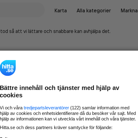
Karta
Alla kategorier
Marknad
tod så att vi lättare och snabbare kan avhjälpa det.
Bättre innehåll och tjänster med hjälp av
cookies
Vi och våra
tredjepartsleverantörer
(122) samlar information med
hjälp av cookies och enhetsidentifierare då du besöker vår sajt. Med
hjälp av informationen kan vi utveckla vårt innehåll och våra tjänster.
Marknadsför företaget på
Hitta.se och dess partners kräver samtycke för följande:
hitta.se