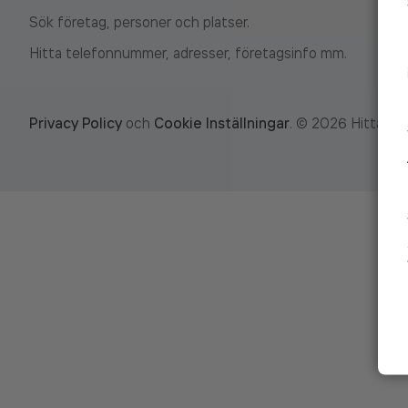
Sök företag, personer och platser.
Hitta telefonnummer, adresser, företagsinfo mm.
Privacy Policy
och
Cookie Inställningar
.
©
2026
Hitta.se