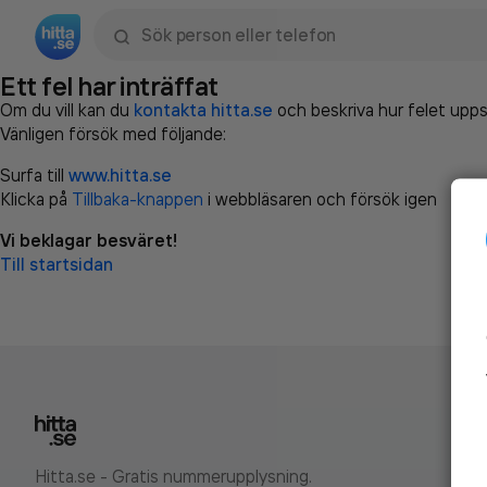
Sök namn, gata, ort, telefon, företag, sökord
Ett fel har inträffat
Om du vill kan du
kontakta hitta.se
och beskriva hur felet upps
Vänligen försök med följande:
Surfa till
www.hitta.se
Klicka på
Tillbaka-knappen
i webbläsaren och försök igen
Vi beklagar besväret!
Till startsidan
Hitta.se - Gratis nummerupplysning.