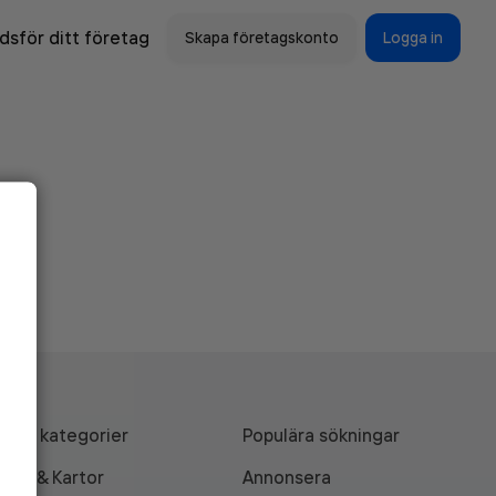
sför ditt företag
Skapa företagskonto
Logga in
Alla kategorier
Populära sökningar
API & Kartor
Annonsera