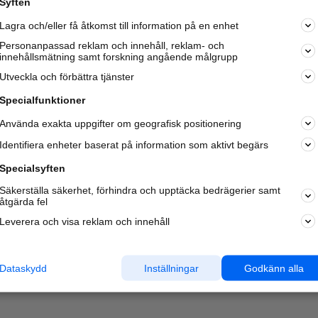
Syften
Kom igång och annonsera mot
Lagra och/eller få åtkomst till information på en enhet
nya kunder och
samarbetspartners nära dig.
Personanpassad reklam och innehåll, reklam- och
innehållsmätning samt forskning angående målgrupp
Läs mer här
Utveckla och förbättra tjänster
Specialfunktioner
Använda exakta uppgifter om geografisk positionering
Identifiera enheter baserat på information som aktivt begärs
Specialsyften
Säkerställa säkerhet, förhindra och upptäcka bedrägerier samt
åtgärda fel
Leverera och visa reklam och innehåll
Dataskydd
Inställningar
Godkänn alla