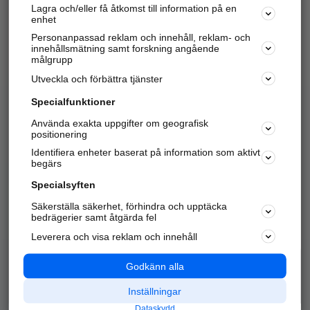
Lagra och/eller få åtkomst till information på en
Sök företag, personer och platser.
enhet
Personanpassad reklam och innehåll, reklam- och
Hitta telefonnummer, adresser, företagsinfo mm.
innehållsmätning samt forskning angående
målgrupp
Utveckla och förbättra tjänster
Marknadsför företaget
på hitta.se
Specialfunktioner
Använda exakta uppgifter om geografisk
Kom igång och annonsera mot
positionering
nya kunder och
Identifiera enheter baserat på information som aktivt
samarbetspartners nära dig.
begärs
Läs mer här
Specialsyften
Säkerställa säkerhet, förhindra och upptäcka
Alla kategorier
Populära sökningar
bedrägerier samt åtgärda fel
Leverera och visa reklam och innehåll
API & Kartor
Annonsera
Logga in
Integritet
Godkänn alla
Om oss
Nödnummer
Inställningar
Dataskydd