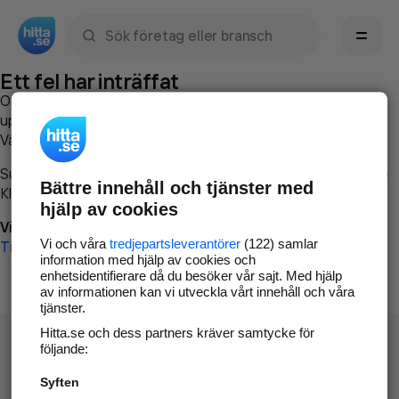
Sök namn, gata, ort, telefon, företag, sökord
Ett fel har inträffat
Om du vill kan du
kontakta hitta.se
och beskriva hur felet
uppstod så att vi lättare och snabbare kan avhjälpa det.
Vänligen försök med följande:
Surfa till
www.hitta.se
Bättre innehåll och tjänster med
Klicka på
Tillbaka-knappen
i webbläsaren och försök igen
hjälp av cookies
Vi beklagar besväret!
Vi och våra
tredjepartsleverantörer
(122) samlar
Till startsidan
information med hjälp av cookies och
enhetsidentifierare då du besöker vår sajt. Med hjälp
av informationen kan vi utveckla vårt innehåll och våra
tjänster.
Hitta.se och dess partners kräver samtycke för
följande:
Syften
Hitta.se - Gratis nummerupplysning.