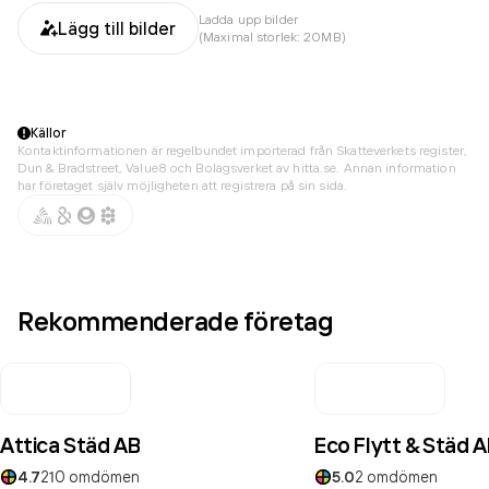
Ladda upp bilder
Lägg till bilder
(Maximal storlek: 20MB)
Källor
Kontaktinformationen är regelbundet importerad från Skatteverkets register,
Dun & Bradstreet, Value8 och Bolagsverket av hitta.se. Annan information
har företaget själv möjligheten att registrera på sin sida.
Rekommenderade företag
Attica Städ AB
Eco Flytt & Städ 
4.7
210
omdömen
5.0
2
omdömen