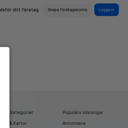
sför ditt företag
Skapa företagskonto
Logga in
Alla kategorier
Populära sökningar
API & Kartor
Annonsera