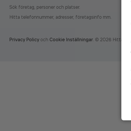
Sök företag, personer och platser.
Hitta telefonnummer, adresser, företagsinfo mm.
Privacy Policy
och
Cookie Inställningar
.
©
2026
Hitta.se