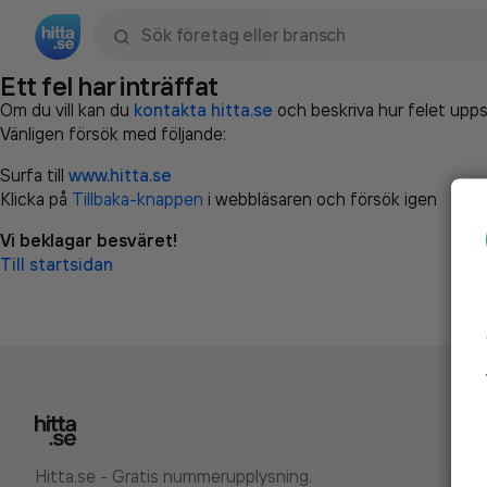
Sök namn, gata, ort, telefon, företag, sökord
Ett fel har inträffat
Om du vill kan du
kontakta hitta.se
och beskriva hur felet upps
Vänligen försök med följande:
Surfa till
www.hitta.se
Klicka på
Tillbaka-knappen
i webbläsaren och försök igen
Vi beklagar besväret!
Till startsidan
Hitta.se - Gratis nummerupplysning.