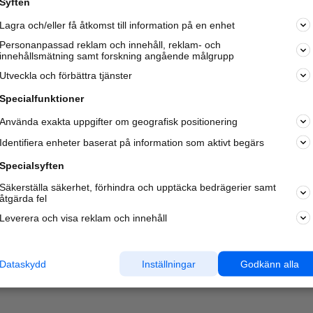
Syften
Kom igång och annonsera mot
Lagra och/eller få åtkomst till information på en enhet
nya kunder och
samarbetspartners nära dig.
Personanpassad reklam och innehåll, reklam- och
innehållsmätning samt forskning angående målgrupp
Läs mer här
Utveckla och förbättra tjänster
Specialfunktioner
Använda exakta uppgifter om geografisk positionering
Identifiera enheter baserat på information som aktivt begärs
Specialsyften
Säkerställa säkerhet, förhindra och upptäcka bedrägerier samt
åtgärda fel
Leverera och visa reklam och innehåll
Dataskydd
Inställningar
Godkänn alla