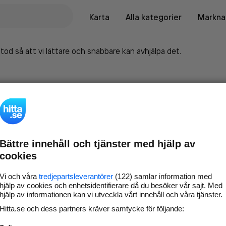
Karta
Alla kategorier
Marknad
tod så att vi lättare och snabbare kan avhjälpa det.
Bättre innehåll och tjänster med hjälp av
cookies
Vi och våra
tredjepartsleverantörer
(122) samlar information med
hjälp av cookies och enhetsidentifierare då du besöker vår sajt. Med
hjälp av informationen kan vi utveckla vårt innehåll och våra tjänster.
Marknadsför företaget på
Hitta.se och dess partners kräver samtycke för följande:
hitta.se