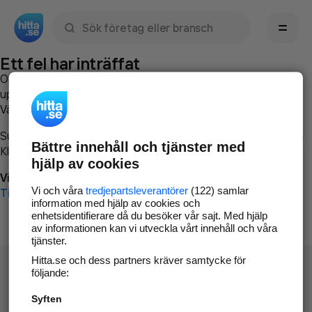
Sök namn, gata, ort, telefon, företag, sökord
Ett fel har inträffat
Om du vill kan du
kontakta hitta.se
och beskriva hur felet
uppstod så att vi lättare och snabbare kan avhjälpa det.
Vänligen försök med följande:
Surfa till
www.hitta.se
Bättre innehåll och tjänster med
Klicka på
Tillbaka-knappen
i webbläsaren och försök igen
hjälp av cookies
Vi beklagar besväret!
Vi och våra
tredjepartsleverantörer
(122) samlar
Till startsidan
information med hjälp av cookies och
enhetsidentifierare då du besöker vår sajt. Med hjälp
av informationen kan vi utveckla vårt innehåll och våra
tjänster.
Hitta.se och dess partners kräver samtycke för
följande:
Syften
Hitta.se - Gratis nummerupplysning.