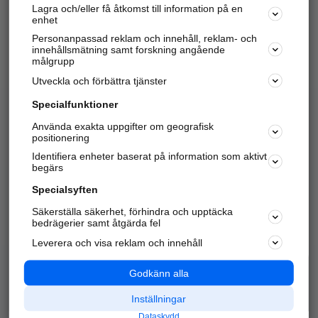
Lagra och/eller få åtkomst till information på en
Sök företag, personer och platser.
enhet
Personanpassad reklam och innehåll, reklam- och
Hitta telefonnummer, adresser, företagsinfo mm.
innehållsmätning samt forskning angående
målgrupp
Utveckla och förbättra tjänster
Marknadsför företaget
på hitta.se
Specialfunktioner
Använda exakta uppgifter om geografisk
Kom igång och annonsera mot
positionering
nya kunder och
Identifiera enheter baserat på information som aktivt
samarbetspartners nära dig.
begärs
Läs mer här
Specialsyften
Säkerställa säkerhet, förhindra och upptäcka
Alla kategorier
Populära sökningar
bedrägerier samt åtgärda fel
Leverera och visa reklam och innehåll
API & Kartor
Annonsera
Logga in
Integritet
Godkänn alla
Om oss
Nödnummer
Inställningar
Dataskydd