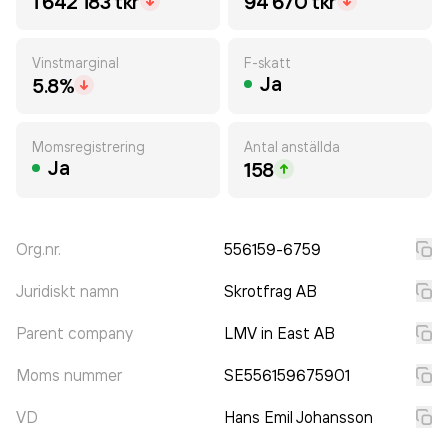
1 642 183 tkr
94 670 tkr
Vinstmarginal
F-skatt
Ja
5.8%
Momsregistrering
Antal anställda
Ja
158
Org.nr.
556159-6759
Juridiskt namn
Skrotfrag AB
Parent company
LMV in East AB
Moms nummer
SE556159675901
VD
Hans Emil Johansson