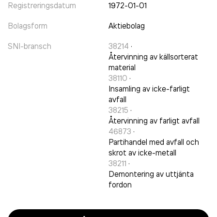
Registreringsdatum
1972-01-01
Bolagsform
Aktiebolag
SNI-bransch
38214
·
Återvinning av källsorterat
material
38110
·
Insamling av icke-farligt
avfall
38215
·
Återvinning av farligt avfall
46873
·
Partihandel med avfall och
skrot av icke-metall
38211
·
Demontering av uttjänta
fordon