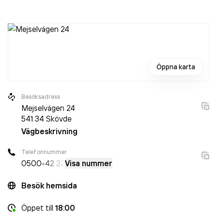
jobbade 137 personer på företaget. Bolaget är ett
aktiebolag som varit aktivt sedan 1972. Skrotfrag
omsatte
1 642 183 000,00 kr
senaste räkenskapsåret (2024).
Öppna karta
Besöksadress
Mejselvägen 24
541 34
Skövde
Vägbeskrivning
Telefonnummer
0500
-42 32
Visa nummer
Besök hemsida
Öppet
till
18:00