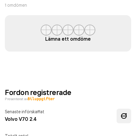
1
omdömen
Lämna ett omdöme
Fordon registrerade
Presenterat av
Senaste införskaffat
Volvo V70 2.4
Totalt antal