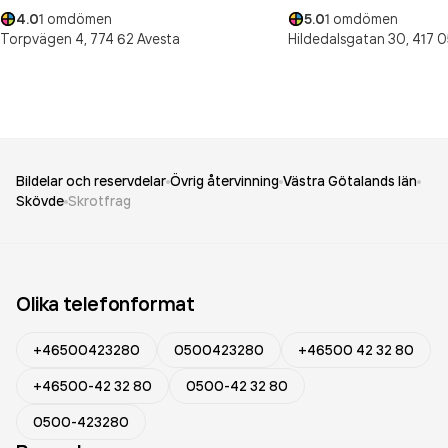
4.0
1
omdömen
5.0
1
omdömen
Torpvägen 4,
774 62
Avesta
Hildedalsgatan 30,
417 0
Bildelar och reservdelar
Övrig återvinning
Västra Götalands län
Skövde
Skrotfrag
Olika telefonformat
+46500423280
0500423280
+46500 42 32 80
+46500-42 32 80
0500-42 32 80
0500-423280