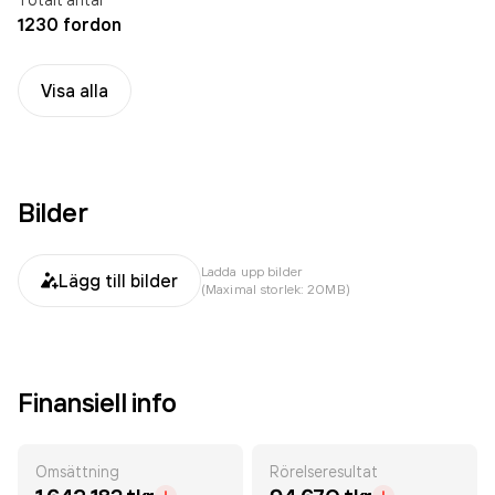
1230 fordon
Visa alla
Bilder
Ladda upp bilder
Lägg till bilder
(Maximal storlek: 20MB)
Finansiell info
Omsättning
Rörelseresultat