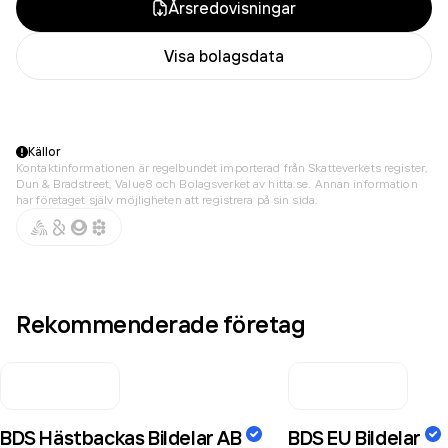
Årsredovisningar
Visa bolagsdata
Källor
Kontaktinformationen är regelbundet importerad från Skatteverkets register,
Dun & Bradstreet, Value8 och Bolagsverket av hitta.se. Annan information
har företaget själv möjligheten att registrera på sin sida.
Rekommenderade företag
BDS Hästbackas Bildelar AB
BDS EU Bildelar