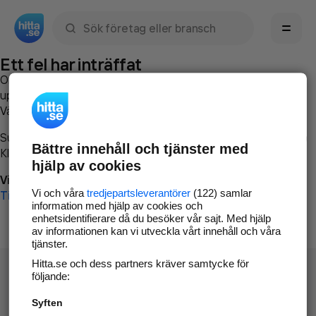
Sök namn, gata, ort, telefon, företag, sökord
Ett fel har inträffat
Om du vill kan du
kontakta hitta.se
och beskriva hur felet
uppstod så att vi lättare och snabbare kan avhjälpa det.
Vänligen försök med följande:
Surfa till
www.hitta.se
Bättre innehåll och tjänster med
Klicka på
Tillbaka-knappen
i webbläsaren och försök igen
hjälp av cookies
Vi beklagar besväret!
Vi och våra
tredjepartsleverantörer
(122) samlar
Till startsidan
information med hjälp av cookies och
enhetsidentifierare då du besöker vår sajt. Med hjälp
av informationen kan vi utveckla vårt innehåll och våra
tjänster.
Hitta.se och dess partners kräver samtycke för
följande:
Syften
Hitta.se - Gratis nummerupplysning.