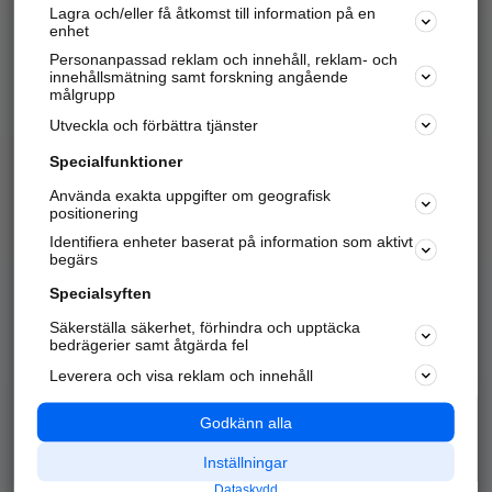
Lagra och/eller få åtkomst till information på en
Sök företag, personer och platser.
enhet
Personanpassad reklam och innehåll, reklam- och
Hitta telefonnummer, adresser, företagsinfo mm.
innehållsmätning samt forskning angående
målgrupp
Utveckla och förbättra tjänster
Marknadsför företaget
på hitta.se
Specialfunktioner
Använda exakta uppgifter om geografisk
Kom igång och annonsera mot
positionering
nya kunder och
Identifiera enheter baserat på information som aktivt
samarbetspartners nära dig.
begärs
Läs mer här
Specialsyften
Säkerställa säkerhet, förhindra och upptäcka
Alla kategorier
Populära sökningar
bedrägerier samt åtgärda fel
Leverera och visa reklam och innehåll
API & Kartor
Annonsera
Logga in
Integritet
Godkänn alla
Om oss
Nödnummer
Inställningar
Dataskydd