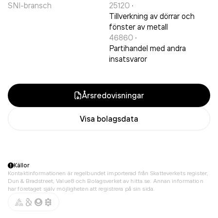
SNI-bransch
25120
·
Tillverkning av dörrar och
fönster av metall
46860
·
Partihandel med andra
insatsvaror
Årsredovisningar
Visa bolagsdata
Källor
Kontaktinformationen är regelbundet importerad från Skatteverkets register,
Dun & Bradstreet, Value8 och Bolagsverket av hitta.se. Annan information
har företaget själv möjligheten att registrera på sin sida.