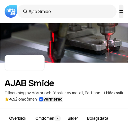
AJAB
Smide
Tillverkning av dörrar och fönster av metall
Partihandel med andra insatsvaror
i
Håcksvik
·
4.5
2
omdömen
Verifierad
Överblick
Omdömen
Bilder
Bolagsdata
2