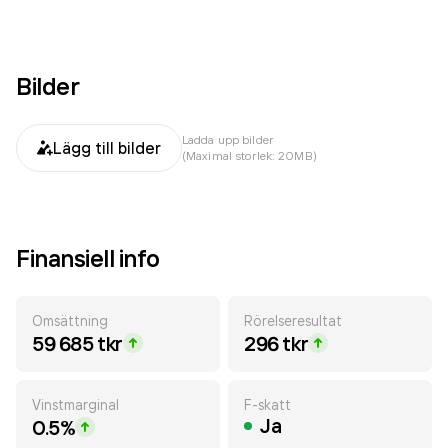
Bilder
Ladda upp bilder
Lägg till bilder
(Maximal storlek: 20MB)
Finansiell info
Omsättning
Rörelseresultat
59 685 tkr
296 tkr
Vinstmarginal
F-skatt
Ja
0.5%