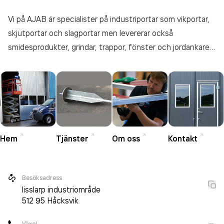
Vi på AJAB är specialister på industriportar som vikportar,
skjutportar och slagportar men levererar också
smidesprodukter, grindar, trappor, fönster och jordankare
för både industri, lantbruk och privatpersoner.
Hem
Tjänster
Om oss
Kontakt
Besöksadress
lisslarp industriområde
512 95
Håcksvik
Växel