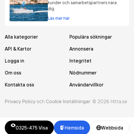
kunder och samarbetspartners nära
dig.
Läs mer här
Alla kategorier
Populära sökningar
API & Kartor
Annonsera
Logga in
Integritet
Om oss
Nödnummer
Kontakta oss
Användarvillkor
Privacy Policy
och
Cookie Inställningar
.
©
2026
Hitta.se
0325-475
Visa
Hemsida
Webbsida