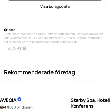
Visa bolagsdata
Källor
Kontaktinformationen är regelbundet importerad från Skatteverkets register,
Dun & Bradstreet, Value8 och Bolagsverket av hitta.se. Annan information
har företaget själv möjligheten att registrera på sin sida.
Rekommenderade företag
AVEQIA
Starby Spa, Hotell
Konferens
4.8
560
omdömen