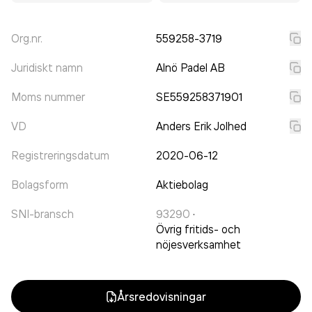
Org.nr.
559258-3719
Juridiskt namn
Alnö Padel AB
Moms nummer
SE559258371901
VD
Anders Erik Jolhed
Registreringsdatum
2020-06-12
Bolagsform
Aktiebolag
SNI-bransch
93290
·
Övrig fritids- och
nöjesverksamhet
Årsredovisningar