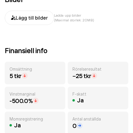
Ladda upp bilder
Lägg till bilder
(Maximal storlek: 20MB)
Finansiell info
Omsättning
Rörelseresultat
5 tkr
−25 tkr
Vinstmarginal
F-skatt
Ja
-500.0%
Momsregistrering
Antal anställda
Ja
0