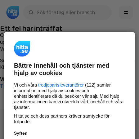
Sök namn, gata, ort, telefon, företag, sökord
Ett fel har inträffat
Om du vill kan du
kontakta hitta.se
och beskriva hur felet
uppstod så att vi lättare och snabbare kan avhjälpa det.
Vänligen försök med följande:
Surfa till
www.hitta.se
Bättre innehåll och tjänster med
Klicka på
Tillbaka-knappen
i webbläsaren och försök igen
hjälp av cookies
Vi beklagar besväret!
Vi och våra
tredjepartsleverantörer
(122) samlar
Till startsidan
information med hjälp av cookies och
enhetsidentifierare då du besöker vår sajt. Med hjälp
av informationen kan vi utveckla vårt innehåll och våra
tjänster.
Hitta.se och dess partners kräver samtycke för
följande:
Syften
Hitta.se - Gratis nummerupplysning.