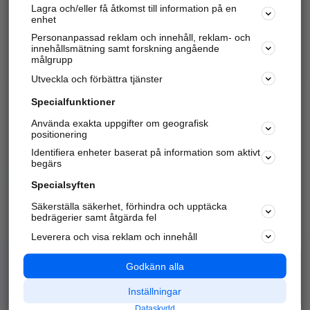
Lagra och/eller få åtkomst till information på en
Sök företag, personer och platser.
enhet
Personanpassad reklam och innehåll, reklam- och
Hitta telefonnummer, adresser, företagsinfo mm.
innehållsmätning samt forskning angående
målgrupp
Utveckla och förbättra tjänster
Marknadsför företaget
på hitta.se
Specialfunktioner
Använda exakta uppgifter om geografisk
Kom igång och annonsera mot
positionering
nya kunder och
Identifiera enheter baserat på information som aktivt
samarbetspartners nära dig.
begärs
Läs mer här
Specialsyften
Säkerställa säkerhet, förhindra och upptäcka
Alla kategorier
Populära sökningar
bedrägerier samt åtgärda fel
Leverera och visa reklam och innehåll
API & Kartor
Annonsera
Logga in
Integritet
Godkänn alla
Om oss
Nödnummer
Inställningar
Dataskydd