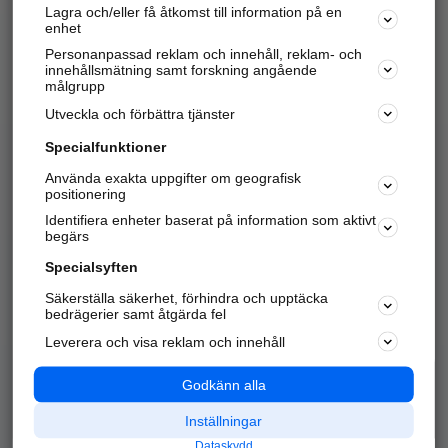
Lagra och/eller få åtkomst till information på en
Sök företag, personer och platser.
enhet
Personanpassad reklam och innehåll, reklam- och
Hitta telefonnummer, adresser, företagsinfo mm.
innehållsmätning samt forskning angående
målgrupp
Utveckla och förbättra tjänster
Marknadsför företaget
på hitta.se
Specialfunktioner
Använda exakta uppgifter om geografisk
Kom igång och annonsera mot
positionering
nya kunder och
Identifiera enheter baserat på information som aktivt
samarbetspartners nära dig.
begärs
Läs mer här
Specialsyften
Säkerställa säkerhet, förhindra och upptäcka
Alla kategorier
Populära sökningar
bedrägerier samt åtgärda fel
Leverera och visa reklam och innehåll
API & Kartor
Annonsera
Logga in
Integritet
Godkänn alla
Om oss
Nödnummer
Inställningar
Dataskydd