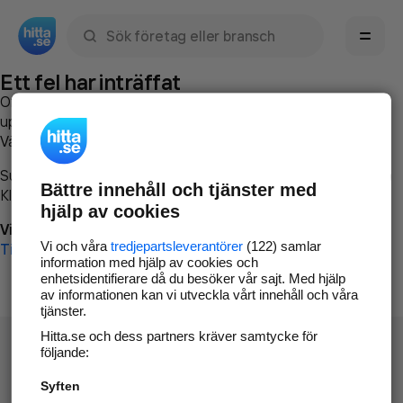
Sök namn, gata, ort, telefon, företag, sökord
Ett fel har inträffat
Om du vill kan du
kontakta hitta.se
och beskriva hur felet
uppstod så att vi lättare och snabbare kan avhjälpa det.
Vänligen försök med följande:
Surfa till
www.hitta.se
Bättre innehåll och tjänster med
Klicka på
Tillbaka-knappen
i webbläsaren och försök igen
hjälp av cookies
Vi beklagar besväret!
Vi och våra
tredjepartsleverantörer
(122) samlar
Till startsidan
information med hjälp av cookies och
enhetsidentifierare då du besöker vår sajt. Med hjälp
av informationen kan vi utveckla vårt innehåll och våra
tjänster.
Hitta.se och dess partners kräver samtycke för
följande:
Syften
Hitta.se - Gratis nummerupplysning.