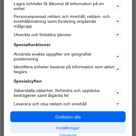
Lagra och/eller få åtkomst till information på en
Sök företag, personer och platser.
enhet
Personanpassad reklam och innehåll, reklam- och
Hitta telefonnummer, adresser, företagsinfo mm.
innehållsmätning samt forskning angående
målgrupp
Utveckla och förbättra tjänster
Marknadsför företaget
på hitta.se
Specialfunktioner
Använda exakta uppgifter om geografisk
Kom igång och annonsera mot
positionering
nya kunder och
Identifiera enheter baserat på information som aktivt
samarbetspartners nära dig.
begärs
Läs mer här
Specialsyften
Säkerställa säkerhet, förhindra och upptäcka
Alla kategorier
Populära sökningar
bedrägerier samt åtgärda fel
Leverera och visa reklam och innehåll
API & Kartor
Annonsera
Logga in
Integritet
Godkänn alla
Om oss
Nödnummer
Inställningar
Dataskydd