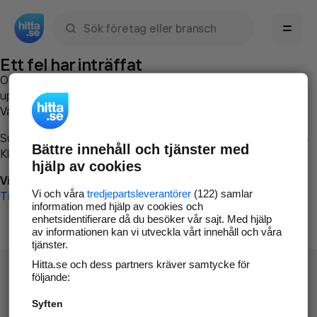
Sök namn, gata, ort, telefon, företag, sökord
Ett fel har inträffat
Om du vill kan du
kontakta hitta.se
och beskriva hur felet
uppstod så att vi lättare och snabbare kan avhjälpa det.
Vänligen försök med följande:
Surfa till
www.hitta.se
Bättre innehåll och tjänster med
Klicka på
Tillbaka-knappen
i webbläsaren och försök igen
hjälp av cookies
Vi beklagar besväret!
Vi och våra
tredjepartsleverantörer
(122) samlar
Till startsidan
information med hjälp av cookies och
enhetsidentifierare då du besöker vår sajt. Med hjälp
av informationen kan vi utveckla vårt innehåll och våra
tjänster.
Hitta.se och dess partners kräver samtycke för
följande:
Syften
Hitta.se - Gratis nummerupplysning.