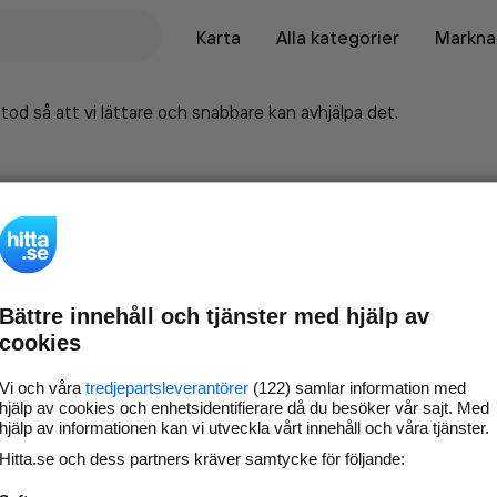
Karta
Alla kategorier
Marknad
tod så att vi lättare och snabbare kan avhjälpa det.
Bättre innehåll och tjänster med hjälp av
cookies
Vi och våra
tredjepartsleverantörer
(122) samlar information med
hjälp av cookies och enhetsidentifierare då du besöker vår sajt. Med
hjälp av informationen kan vi utveckla vårt innehåll och våra tjänster.
Marknadsför företaget på
Hitta.se och dess partners kräver samtycke för följande:
hitta.se