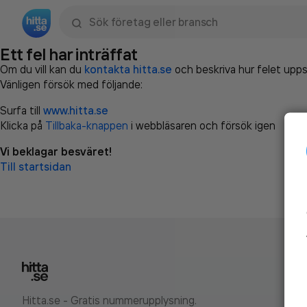
Sök namn, gata, ort, telefon, företag, sökord
Ett fel har inträffat
Om du vill kan du
kontakta hitta.se
och beskriva hur felet upps
Vänligen försök med följande:
Surfa till
www.hitta.se
Klicka på
Tillbaka-knappen
i webbläsaren och försök igen
Vi beklagar besväret!
Till startsidan
Hitta.se - Gratis nummerupplysning.