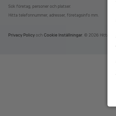
Sök företag, personer och platser.
Hitta telefonnummer, adresser, företagsinfo mm.
Privacy Policy
och
Cookie Inställningar
.
©
2026
Hitta.se