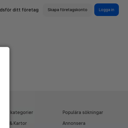
sför ditt företag
Skapa företagskonto
Logga in
Alla kategorier
Populära sökningar
API & Kartor
Annonsera