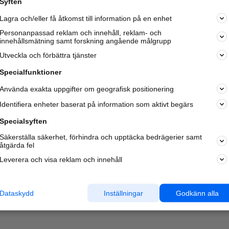
Syften
Kom igång och annonsera mot
Lagra och/eller få åtkomst till information på en enhet
nya kunder och
samarbetspartners nära dig.
Personanpassad reklam och innehåll, reklam- och
innehållsmätning samt forskning angående målgrupp
Läs mer här
Utveckla och förbättra tjänster
Specialfunktioner
Använda exakta uppgifter om geografisk positionering
Identifiera enheter baserat på information som aktivt begärs
Specialsyften
Säkerställa säkerhet, förhindra och upptäcka bedrägerier samt
åtgärda fel
Leverera och visa reklam och innehåll
Dataskydd
Inställningar
Godkänn alla