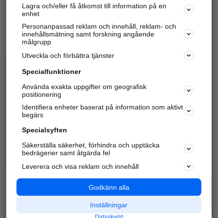
Lagra och/eller få åtkomst till information på en
Sök företag, personer och platser.
enhet
Personanpassad reklam och innehåll, reklam- och
Hitta telefonnummer, adresser, företagsinfo mm.
innehållsmätning samt forskning angående
målgrupp
Utveckla och förbättra tjänster
Marknadsför företaget
på hitta.se
Specialfunktioner
Använda exakta uppgifter om geografisk
Kom igång och annonsera mot
positionering
nya kunder och
Identifiera enheter baserat på information som aktivt
samarbetspartners nära dig.
begärs
Läs mer här
Specialsyften
Säkerställa säkerhet, förhindra och upptäcka
Alla kategorier
Populära sökningar
bedrägerier samt åtgärda fel
Leverera och visa reklam och innehåll
API & Kartor
Annonsera
Logga in
Integritet
Godkänn alla
Om oss
Nödnummer
Inställningar
Dataskydd