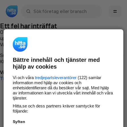
Sök namn, gata, ort, telefon, företag, sökord
Ett fel har inträffat
Om du vill kan du
kontakta hitta.se
och beskriva hur felet
uppstod så att vi lättare och snabbare kan avhjälpa det.
Vänligen försök med följande:
Surfa till
www.hitta.se
Bättre innehåll och tjänster med
Klicka på
Tillbaka-knappen
i webbläsaren och försök igen
hjälp av cookies
Vi beklagar besväret!
Vi och våra
tredjepartsleverantörer
(122) samlar
Till startsidan
information med hjälp av cookies och
enhetsidentifierare då du besöker vår sajt. Med hjälp
av informationen kan vi utveckla vårt innehåll och våra
tjänster.
Hitta.se och dess partners kräver samtycke för
följande:
Syften
Hitta.se - Gratis nummerupplysning.