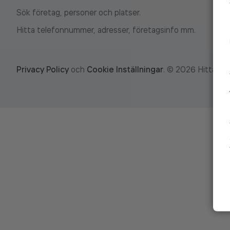
Sök företag, personer och platser.
Hitta telefonnummer, adresser, företagsinfo mm.
Privacy Policy
och
Cookie Inställningar
.
©
2026
Hitta.se