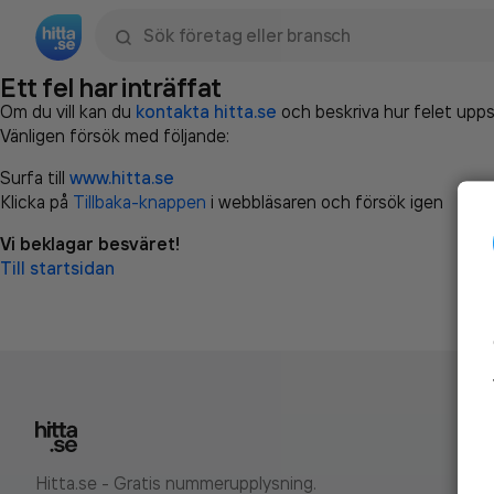
Sök namn, gata, ort, telefon, företag, sökord
Ett fel har inträffat
Om du vill kan du
kontakta hitta.se
och beskriva hur felet upps
Vänligen försök med följande:
Surfa till
www.hitta.se
Klicka på
Tillbaka-knappen
i webbläsaren och försök igen
Vi beklagar besväret!
Till startsidan
Hitta.se - Gratis nummerupplysning.