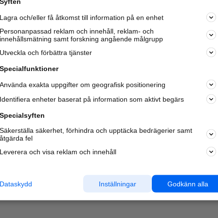
Syften
Kom igång och annonsera mot
Lagra och/eller få åtkomst till information på en enhet
nya kunder och
samarbetspartners nära dig.
Personanpassad reklam och innehåll, reklam- och
innehållsmätning samt forskning angående målgrupp
Läs mer här
Utveckla och förbättra tjänster
Specialfunktioner
Använda exakta uppgifter om geografisk positionering
Identifiera enheter baserat på information som aktivt begärs
Specialsyften
Säkerställa säkerhet, förhindra och upptäcka bedrägerier samt
åtgärda fel
Leverera och visa reklam och innehåll
Dataskydd
Inställningar
Godkänn alla