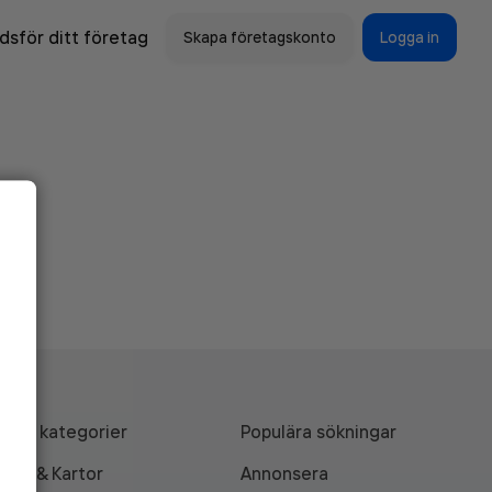
sför ditt företag
Skapa företagskonto
Logga in
Alla kategorier
Populära sökningar
API & Kartor
Annonsera