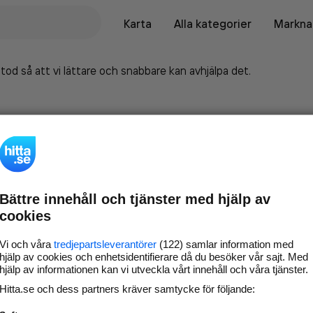
Karta
Alla kategorier
Marknad
tod så att vi lättare och snabbare kan avhjälpa det.
Bättre innehåll och tjänster med hjälp av
cookies
Vi och våra
tredjepartsleverantörer
(122) samlar information med
hjälp av cookies och enhetsidentifierare då du besöker vår sajt. Med
hjälp av informationen kan vi utveckla vårt innehåll och våra tjänster.
Marknadsför företaget på
Hitta.se och dess partners kräver samtycke för följande:
hitta.se