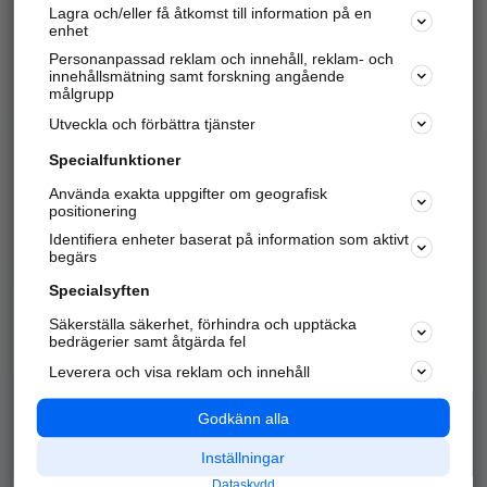
Lagra och/eller få åtkomst till information på en
Sök företag, personer och platser.
enhet
Personanpassad reklam och innehåll, reklam- och
Hitta telefonnummer, adresser, företagsinfo mm.
innehållsmätning samt forskning angående
målgrupp
Utveckla och förbättra tjänster
Marknadsför företaget
på hitta.se
Specialfunktioner
Använda exakta uppgifter om geografisk
Kom igång och annonsera mot
positionering
nya kunder och
Identifiera enheter baserat på information som aktivt
samarbetspartners nära dig.
begärs
Läs mer här
Specialsyften
Säkerställa säkerhet, förhindra och upptäcka
Alla kategorier
Populära sökningar
bedrägerier samt åtgärda fel
Leverera och visa reklam och innehåll
API & Kartor
Annonsera
Logga in
Integritet
Godkänn alla
Om oss
Nödnummer
Inställningar
Dataskydd