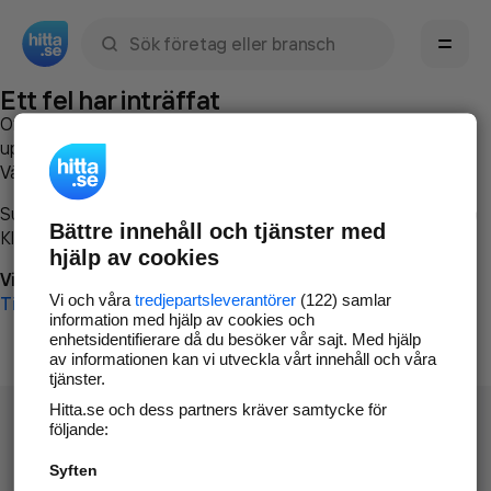
Sök namn, gata, ort, telefon, företag, sökord
Ett fel har inträffat
Om du vill kan du
kontakta hitta.se
och beskriva hur felet
uppstod så att vi lättare och snabbare kan avhjälpa det.
Vänligen försök med följande:
Surfa till
www.hitta.se
Bättre innehåll och tjänster med
Klicka på
Tillbaka-knappen
i webbläsaren och försök igen
hjälp av cookies
Vi beklagar besväret!
Vi och våra
tredjepartsleverantörer
(122) samlar
Till startsidan
information med hjälp av cookies och
enhetsidentifierare då du besöker vår sajt. Med hjälp
av informationen kan vi utveckla vårt innehåll och våra
tjänster.
Hitta.se och dess partners kräver samtycke för
följande:
Syften
Hitta.se - Gratis nummerupplysning.