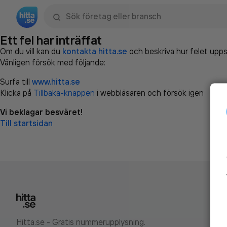
Sök namn, gata, ort, telefon, företag, sökord
Ett fel har inträffat
Om du vill kan du
kontakta hitta.se
och beskriva hur felet upps
Vänligen försök med följande:
Surfa till
www.hitta.se
Klicka på
Tillbaka-knappen
i webbläsaren och försök igen
Vi beklagar besväret!
Till startsidan
Hitta.se - Gratis nummerupplysning.