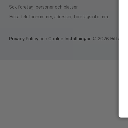
Sök företag, personer och platser.
Hitta telefonnummer, adresser, företagsinfo mm.
Privacy Policy
och
Cookie Inställningar
.
©
2026
Hitta.se