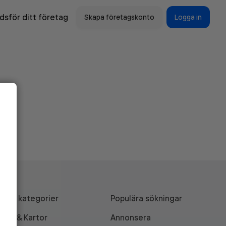
sför ditt företag
Skapa företagskonto
Logga in
Alla kategorier
Populära sökningar
API & Kartor
Annonsera