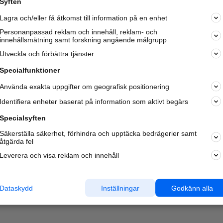
Syften
Kom igång och annonsera mot
Lagra och/eller få åtkomst till information på en enhet
nya kunder och
samarbetspartners nära dig.
Personanpassad reklam och innehåll, reklam- och
innehållsmätning samt forskning angående målgrupp
Läs mer här
Utveckla och förbättra tjänster
Specialfunktioner
Använda exakta uppgifter om geografisk positionering
Identifiera enheter baserat på information som aktivt begärs
Specialsyften
Säkerställa säkerhet, förhindra och upptäcka bedrägerier samt
åtgärda fel
Leverera och visa reklam och innehåll
Dataskydd
Inställningar
Godkänn alla