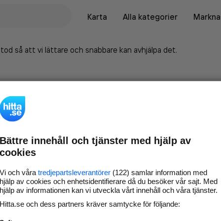
Karta
Alla kategorier
Marknad
tod så att vi lättare och snabbare kan avhjälpa det.
Bättre innehåll och tjänster med hjälp av
cookies
Vi och våra
tredjepartsleverantörer
(122) samlar information med
hjälp av cookies och enhetsidentifierare då du besöker vår sajt. Med
hjälp av informationen kan vi utveckla vårt innehåll och våra tjänster.
Marknadsför företaget på
Hitta.se och dess partners kräver samtycke för följande:
hitta.se