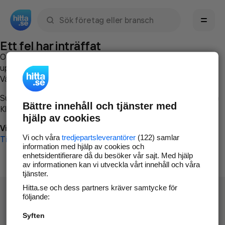
Sök namn, gata, ort, telefon, företag, sökord
Ett fel har inträffat
Om du vill kan du
kontakta hitta.se
och beskriva hur felet
uppstod så att vi lättare och snabbare kan avhjälpa det.
Vänligen försök med följande:
Surfa till
www.hitta.se
Bättre innehåll och tjänster med
Klicka på
Tillbaka-knappen
i webbläsaren och försök igen
hjälp av cookies
Vi beklagar besväret!
Vi och våra
tredjepartsleverantörer
(122) samlar
Till startsidan
information med hjälp av cookies och
enhetsidentifierare då du besöker vår sajt. Med hjälp
av informationen kan vi utveckla vårt innehåll och våra
tjänster.
Hitta.se och dess partners kräver samtycke för
följande:
Syften
Hitta.se - Gratis nummerupplysning.