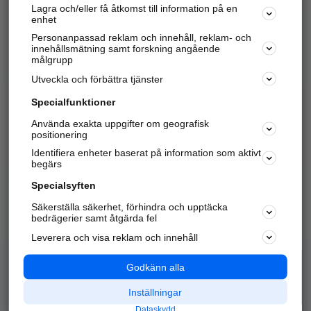
Lagra och/eller få åtkomst till information på en
Sök företag, personer och platser.
enhet
Personanpassad reklam och innehåll, reklam- och
Hitta telefonnummer, adresser, företagsinfo mm.
innehållsmätning samt forskning angående
målgrupp
Utveckla och förbättra tjänster
Marknadsför företaget
på hitta.se
Specialfunktioner
Använda exakta uppgifter om geografisk
Kom igång och annonsera mot
positionering
nya kunder och
Identifiera enheter baserat på information som aktivt
samarbetspartners nära dig.
begärs
Läs mer här
Specialsyften
Säkerställa säkerhet, förhindra och upptäcka
Alla kategorier
Populära sökningar
bedrägerier samt åtgärda fel
Leverera och visa reklam och innehåll
API & Kartor
Annonsera
Logga in
Integritet
Godkänn alla
Om oss
Nödnummer
Inställningar
Dataskydd