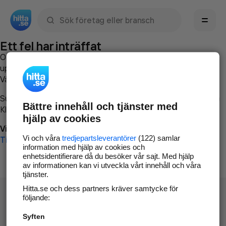
Sök namn, gata, ort, telefon, företag, sökord
Ett fel har inträffat
Om du vill kan du
kontakta hitta.se
och beskriva hur felet
uppstod så att vi lättare och snabbare kan avhjälpa det.
Vänligen försök med följande:
Surfa till
www.hitta.se
Bättre innehåll och tjänster med
Klicka på
Tillbaka-knappen
i webbläsaren och försök igen
hjälp av cookies
Vi beklagar besväret!
Vi och våra
tredjepartsleverantörer
(122) samlar
Till startsidan
information med hjälp av cookies och
enhetsidentifierare då du besöker vår sajt. Med hjälp
av informationen kan vi utveckla vårt innehåll och våra
tjänster.
Hitta.se och dess partners kräver samtycke för
följande:
Syften
Hitta.se - Gratis nummerupplysning.