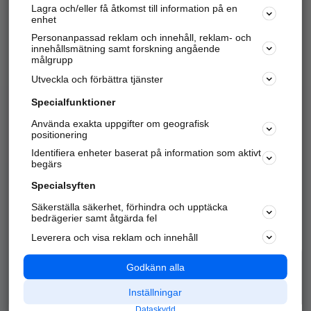
Lagra och/eller få åtkomst till information på en
Sök företag, personer och platser.
enhet
Personanpassad reklam och innehåll, reklam- och
Hitta telefonnummer, adresser, företagsinfo mm.
innehållsmätning samt forskning angående
målgrupp
Utveckla och förbättra tjänster
Marknadsför företaget
på hitta.se
Specialfunktioner
Använda exakta uppgifter om geografisk
Kom igång och annonsera mot
positionering
nya kunder och
Identifiera enheter baserat på information som aktivt
samarbetspartners nära dig.
begärs
Läs mer här
Specialsyften
Säkerställa säkerhet, förhindra och upptäcka
Alla kategorier
Populära sökningar
bedrägerier samt åtgärda fel
Leverera och visa reklam och innehåll
API & Kartor
Annonsera
Logga in
Integritet
Godkänn alla
Om oss
Nödnummer
Inställningar
Dataskydd