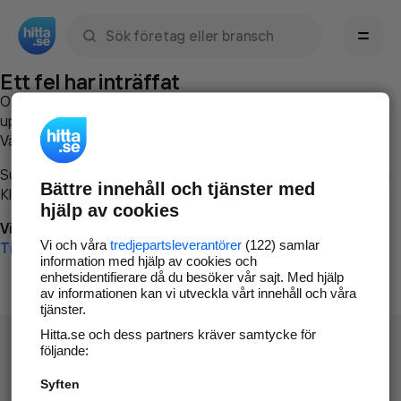
Sök namn, gata, ort, telefon, företag, sökord
Ett fel har inträffat
Om du vill kan du
kontakta hitta.se
och beskriva hur felet
uppstod så att vi lättare och snabbare kan avhjälpa det.
Vänligen försök med följande:
Surfa till
www.hitta.se
Bättre innehåll och tjänster med
Klicka på
Tillbaka-knappen
i webbläsaren och försök igen
hjälp av cookies
Vi beklagar besväret!
Vi och våra
tredjepartsleverantörer
(122) samlar
Till startsidan
information med hjälp av cookies och
enhetsidentifierare då du besöker vår sajt. Med hjälp
av informationen kan vi utveckla vårt innehåll och våra
tjänster.
Hitta.se och dess partners kräver samtycke för
följande:
Syften
Hitta.se - Gratis nummerupplysning.