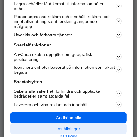
Lagra och/eller få åtkomst till information på en
Sök företag, personer och platser.
enhet
Personanpassad reklam och innehåll, reklam- och
Hitta telefonnummer, adresser, företagsinfo mm.
innehållsmätning samt forskning angående
målgrupp
Utveckla och förbättra tjänster
Marknadsför företaget
på hitta.se
Specialfunktioner
Använda exakta uppgifter om geografisk
Kom igång och annonsera mot
positionering
nya kunder och
Identifiera enheter baserat på information som aktivt
samarbetspartners nära dig.
begärs
Läs mer här
Specialsyften
Säkerställa säkerhet, förhindra och upptäcka
Alla kategorier
Populära sökningar
bedrägerier samt åtgärda fel
Leverera och visa reklam och innehåll
API & Kartor
Annonsera
Logga in
Integritet
Godkänn alla
Om oss
Nödnummer
Inställningar
Dataskydd