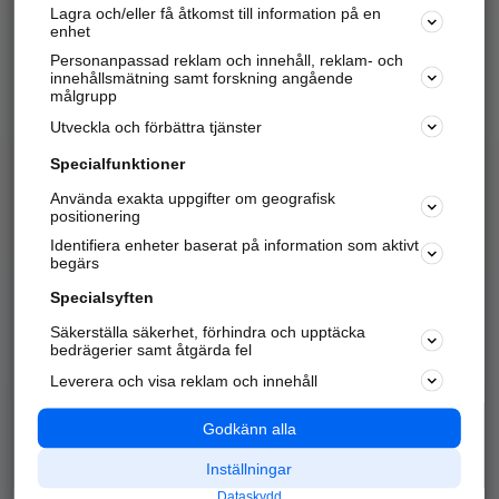
Lagra och/eller få åtkomst till information på en
Sök företag, personer och platser.
enhet
Personanpassad reklam och innehåll, reklam- och
Hitta telefonnummer, adresser, företagsinfo mm.
innehållsmätning samt forskning angående
målgrupp
Utveckla och förbättra tjänster
Marknadsför företaget
på hitta.se
Specialfunktioner
Använda exakta uppgifter om geografisk
Kom igång och annonsera mot
positionering
nya kunder och
Identifiera enheter baserat på information som aktivt
samarbetspartners nära dig.
begärs
Läs mer här
Specialsyften
Säkerställa säkerhet, förhindra och upptäcka
Alla kategorier
Populära sökningar
bedrägerier samt åtgärda fel
Leverera och visa reklam och innehåll
API & Kartor
Annonsera
Logga in
Integritet
Godkänn alla
Om oss
Nödnummer
Inställningar
Dataskydd