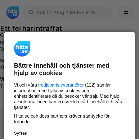
Sök namn, gata, ort, telefon, företag, sökord
Ett fel har inträffat
Om du vill kan du
kontakta hitta.se
och beskriva hur felet
uppstod så att vi lättare och snabbare kan avhjälpa det.
Vänligen försök med följande:
Surfa till
www.hitta.se
Bättre innehåll och tjänster med
Klicka på
Tillbaka-knappen
i webbläsaren och försök igen
hjälp av cookies
Vi beklagar besväret!
Vi och våra
tredjepartsleverantörer
(122) samlar
Till startsidan
information med hjälp av cookies och
enhetsidentifierare då du besöker vår sajt. Med hjälp
av informationen kan vi utveckla vårt innehåll och våra
tjänster.
Hitta.se och dess partners kräver samtycke för
följande:
Syften
Hitta.se - Gratis nummerupplysning.