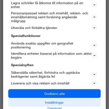
Lagra och/eller få åtkomst till information på en
Sök företag, personer och platser.
enhet
Personanpassad reklam och innehåll, reklam- och
Hitta telefonnummer, adresser, företagsinfo mm.
innehållsmätning samt forskning angående
målgrupp
Utveckla och förbättra tjänster
Marknadsför företaget
på hitta.se
Specialfunktioner
Använda exakta uppgifter om geografisk
Kom igång och annonsera mot
positionering
nya kunder och
Identifiera enheter baserat på information som aktivt
samarbetspartners nära dig.
begärs
Läs mer här
Specialsyften
Säkerställa säkerhet, förhindra och upptäcka
Alla kategorier
Populära sökningar
bedrägerier samt åtgärda fel
Leverera och visa reklam och innehåll
API & Kartor
Annonsera
Logga in
Integritet
Godkänn alla
Om oss
Nödnummer
Inställningar
Dataskydd