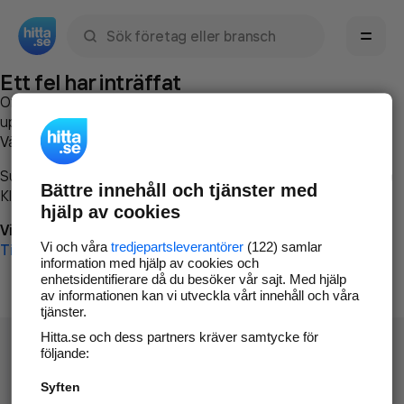
Sök namn, gata, ort, telefon, företag, sökord
Ett fel har inträffat
Om du vill kan du
kontakta hitta.se
och beskriva hur felet
uppstod så att vi lättare och snabbare kan avhjälpa det.
Vänligen försök med följande:
Surfa till
www.hitta.se
Bättre innehåll och tjänster med
Klicka på
Tillbaka-knappen
i webbläsaren och försök igen
hjälp av cookies
Vi beklagar besväret!
Vi och våra
tredjepartsleverantörer
(122) samlar
Till startsidan
information med hjälp av cookies och
enhetsidentifierare då du besöker vår sajt. Med hjälp
av informationen kan vi utveckla vårt innehåll och våra
tjänster.
Hitta.se och dess partners kräver samtycke för
följande:
Syften
Hitta.se - Gratis nummerupplysning.