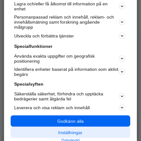
Lagra och/eller få åtkomst till information på en
Sök företag, personer och platser.
enhet
Personanpassad reklam och innehåll, reklam- och
Hitta telefonnummer, adresser, företagsinfo mm.
innehållsmätning samt forskning angående
målgrupp
Utveckla och förbättra tjänster
Marknadsför företaget
på hitta.se
Specialfunktioner
Använda exakta uppgifter om geografisk
Kom igång och annonsera mot
positionering
nya kunder och
Identifiera enheter baserat på information som aktivt
samarbetspartners nära dig.
begärs
Läs mer här
Specialsyften
Säkerställa säkerhet, förhindra och upptäcka
Alla kategorier
Populära sökningar
bedrägerier samt åtgärda fel
Leverera och visa reklam och innehåll
API & Kartor
Annonsera
Logga in
Integritet
Godkänn alla
Om oss
Nödnummer
Inställningar
Dataskydd