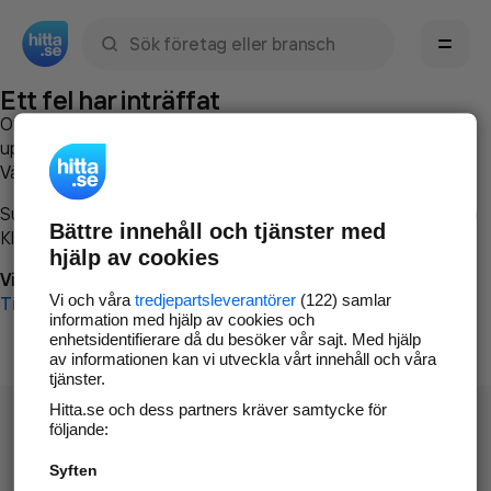
Sök namn, gata, ort, telefon, företag, sökord
Ett fel har inträffat
Om du vill kan du
kontakta hitta.se
och beskriva hur felet
uppstod så att vi lättare och snabbare kan avhjälpa det.
Vänligen försök med följande:
Surfa till
www.hitta.se
Bättre innehåll och tjänster med
Klicka på
Tillbaka-knappen
i webbläsaren och försök igen
hjälp av cookies
Vi beklagar besväret!
Vi och våra
tredjepartsleverantörer
(122) samlar
Till startsidan
information med hjälp av cookies och
enhetsidentifierare då du besöker vår sajt. Med hjälp
av informationen kan vi utveckla vårt innehåll och våra
tjänster.
Hitta.se och dess partners kräver samtycke för
följande:
Syften
Hitta.se - Gratis nummerupplysning.