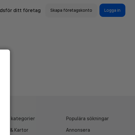
sför ditt företag
Skapa företagskonto
Logga in
Alla kategorier
Populära sökningar
API & Kartor
Annonsera