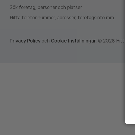
Sök företag, personer och platser.
Hitta telefonnummer, adresser, företagsinfo mm.
Privacy Policy
och
Cookie Inställningar
.
©
2026
Hitta.se