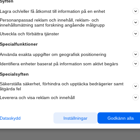
Syften
Kom igång och annonsera mot
Lagra och/eller få åtkomst till information på en enhet
nya kunder och
samarbetspartners nära dig.
Personanpassad reklam och innehåll, reklam- och
innehållsmätning samt forskning angående målgrupp
Läs mer här
Utveckla och förbättra tjänster
Specialfunktioner
Använda exakta uppgifter om geografisk positionering
Identifiera enheter baserat på information som aktivt begärs
Specialsyften
Säkerställa säkerhet, förhindra och upptäcka bedrägerier samt
åtgärda fel
Leverera och visa reklam och innehåll
Dataskydd
Inställningar
Godkänn alla