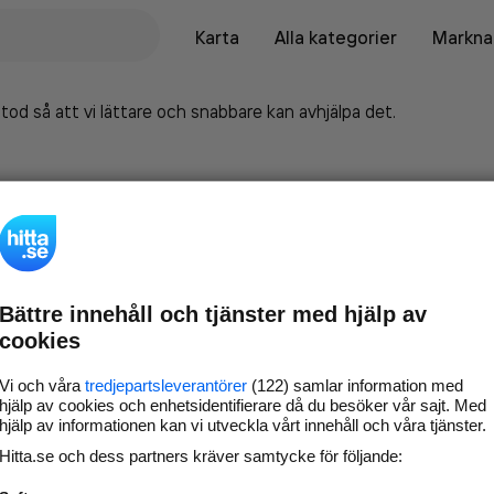
Karta
Alla kategorier
Marknad
tod så att vi lättare och snabbare kan avhjälpa det.
Bättre innehåll och tjänster med hjälp av
cookies
Vi och våra
tredjepartsleverantörer
(122) samlar information med
hjälp av cookies och enhetsidentifierare då du besöker vår sajt. Med
hjälp av informationen kan vi utveckla vårt innehåll och våra tjänster.
Marknadsför företaget på
Hitta.se och dess partners kräver samtycke för följande:
hitta.se