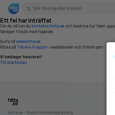
Sök namn, gata, ort, telefon, företag, sökord
Ett fel har inträffat
Om du vill kan du
kontakta hitta.se
och beskriva hur felet upps
Vänligen försök med följande:
Surfa till
www.hitta.se
Klicka på
Tillbaka-knappen
i webbläsaren och försök igen
Vi beklagar besväret!
Till startsidan
Hitta.se - Gratis nummerupplysning.