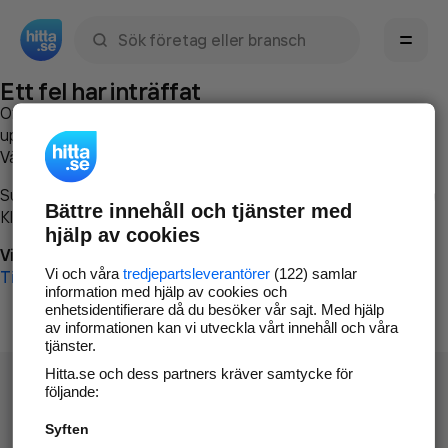
Sök namn, gata, ort, telefon, företag, sökord
Ett fel har inträffat
Om du vill kan du
kontakta hitta.se
och beskriva hur felet
uppstod så att vi lättare och snabbare kan avhjälpa det.
Vänligen försök med följande:
Surfa till
www.hitta.se
Bättre innehåll och tjänster med
Klicka på
Tillbaka-knappen
i webbläsaren och försök igen
hjälp av cookies
Vi beklagar besväret!
Vi och våra
tredjepartsleverantörer
(122) samlar
Till startsidan
information med hjälp av cookies och
enhetsidentifierare då du besöker vår sajt. Med hjälp
av informationen kan vi utveckla vårt innehåll och våra
tjänster.
Hitta.se och dess partners kräver samtycke för
följande:
Syften
Hitta.se - Gratis nummerupplysning.