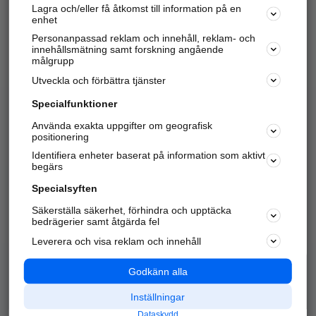
Lagra och/eller få åtkomst till information på en
Sök företag, personer och platser.
enhet
Personanpassad reklam och innehåll, reklam- och
Hitta telefonnummer, adresser, företagsinfo mm.
innehållsmätning samt forskning angående
målgrupp
Utveckla och förbättra tjänster
Marknadsför företaget
på hitta.se
Specialfunktioner
Använda exakta uppgifter om geografisk
Kom igång och annonsera mot
positionering
nya kunder och
Identifiera enheter baserat på information som aktivt
samarbetspartners nära dig.
begärs
Läs mer här
Specialsyften
Säkerställa säkerhet, förhindra och upptäcka
Alla kategorier
Populära sökningar
bedrägerier samt åtgärda fel
Leverera och visa reklam och innehåll
API & Kartor
Annonsera
Logga in
Integritet
Godkänn alla
Om oss
Nödnummer
Inställningar
Dataskydd