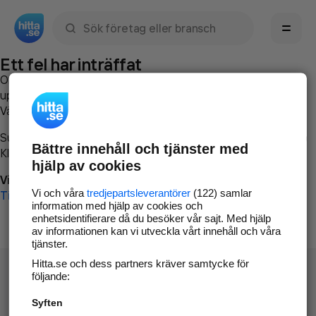
Sök namn, gata, ort, telefon, företag, sökord
Ett fel har inträffat
Om du vill kan du
kontakta hitta.se
och beskriva hur felet
uppstod så att vi lättare och snabbare kan avhjälpa det.
Vänligen försök med följande:
Surfa till
www.hitta.se
Bättre innehåll och tjänster med
Klicka på
Tillbaka-knappen
i webbläsaren och försök igen
hjälp av cookies
Vi beklagar besväret!
Vi och våra
tredjepartsleverantörer
(122) samlar
Till startsidan
information med hjälp av cookies och
enhetsidentifierare då du besöker vår sajt. Med hjälp
av informationen kan vi utveckla vårt innehåll och våra
tjänster.
Hitta.se och dess partners kräver samtycke för
följande:
Syften
Hitta.se - Gratis nummerupplysning.