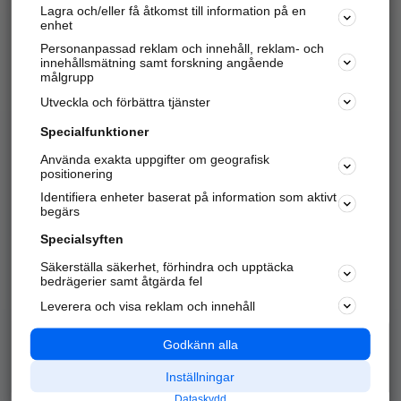
Lagra och/eller få åtkomst till information på en
Sök företag, personer och platser.
enhet
Personanpassad reklam och innehåll, reklam- och
Hitta telefonnummer, adresser, företagsinfo mm.
innehållsmätning samt forskning angående
målgrupp
Utveckla och förbättra tjänster
Marknadsför företaget
på hitta.se
Specialfunktioner
Använda exakta uppgifter om geografisk
Kom igång och annonsera mot
positionering
nya kunder och
Identifiera enheter baserat på information som aktivt
samarbetspartners nära dig.
begärs
Läs mer här
Specialsyften
Säkerställa säkerhet, förhindra och upptäcka
Alla kategorier
Populära sökningar
bedrägerier samt åtgärda fel
Leverera och visa reklam och innehåll
API & Kartor
Annonsera
Logga in
Integritet
Godkänn alla
Om oss
Nödnummer
Inställningar
Dataskydd