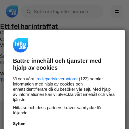
Sök namn, gata, ort, telefon, företag, sökord
Ett fel har inträffat
Om du vill kan du
kontakta hitta.se
och beskriva hur felet
uppstod så att vi lättare och snabbare kan avhjälpa det.
Vänligen försök med följande:
Surfa till
www.hitta.se
Bättre innehåll och tjänster med
Klicka på
Tillbaka-knappen
i webbläsaren och försök igen
hjälp av cookies
Vi beklagar besväret!
Vi och våra
tredjepartsleverantörer
(122) samlar
Till startsidan
information med hjälp av cookies och
enhetsidentifierare då du besöker vår sajt. Med hjälp
av informationen kan vi utveckla vårt innehåll och våra
tjänster.
Hitta.se och dess partners kräver samtycke för
följande:
Syften
Hitta.se - Gratis nummerupplysning.