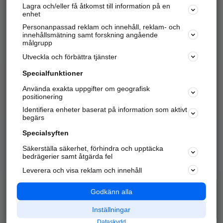
Lagra och/eller få åtkomst till information på en
Sök företag, personer och platser.
enhet
Personanpassad reklam och innehåll, reklam- och
Hitta telefonnummer, adresser, företagsinfo mm.
innehållsmätning samt forskning angående
målgrupp
Utveckla och förbättra tjänster
Marknadsför företaget
på hitta.se
Specialfunktioner
Använda exakta uppgifter om geografisk
Kom igång och annonsera mot
positionering
nya kunder och
Identifiera enheter baserat på information som aktivt
samarbetspartners nära dig.
begärs
Läs mer här
Specialsyften
Säkerställa säkerhet, förhindra och upptäcka
Alla kategorier
Populära sökningar
bedrägerier samt åtgärda fel
Leverera och visa reklam och innehåll
API & Kartor
Annonsera
Logga in
Integritet
Godkänn alla
Om oss
Nödnummer
Inställningar
Dataskydd