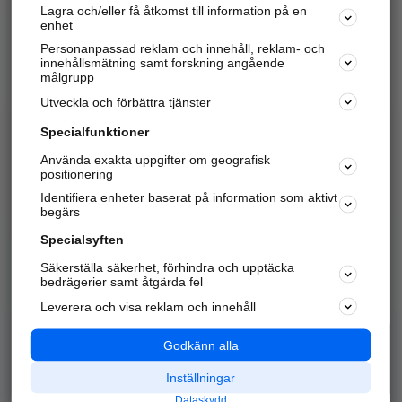
Lagra och/eller få åtkomst till information på en
Sök företag, personer och platser.
enhet
Personanpassad reklam och innehåll, reklam- och
Hitta telefonnummer, adresser, företagsinfo mm.
innehållsmätning samt forskning angående
målgrupp
Utveckla och förbättra tjänster
Marknadsför företaget
på hitta.se
Specialfunktioner
Använda exakta uppgifter om geografisk
Kom igång och annonsera mot
positionering
nya kunder och
Identifiera enheter baserat på information som aktivt
samarbetspartners nära dig.
begärs
Läs mer här
Specialsyften
Säkerställa säkerhet, förhindra och upptäcka
Alla kategorier
Populära sökningar
bedrägerier samt åtgärda fel
Leverera och visa reklam och innehåll
API & Kartor
Annonsera
Logga in
Integritet
Godkänn alla
Om oss
Nödnummer
Inställningar
Dataskydd