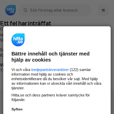
Sök namn, gata, ort, telefon, företag, sökord
Ett fel har inträffat
Om du vill kan du
kontakta hitta.se
och beskriva hur felet
uppstod så att vi lättare och snabbare kan avhjälpa det.
Vänligen försök med följande:
Surfa till
www.hitta.se
Bättre innehåll och tjänster med
Klicka på
Tillbaka-knappen
i webbläsaren och försök igen
hjälp av cookies
Vi beklagar besväret!
Vi och våra
tredjepartsleverantörer
(122) samlar
Till startsidan
information med hjälp av cookies och
enhetsidentifierare då du besöker vår sajt. Med hjälp
av informationen kan vi utveckla vårt innehåll och våra
tjänster.
Hitta.se och dess partners kräver samtycke för
följande:
Syften
Hitta.se - Gratis nummerupplysning.