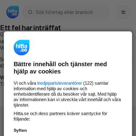
Sök namn, gata, ort, telefon, företag, sökord
Ett fel har inträffat
Om du vill kan du
kontakta hitta.se
och beskriva hur felet
uppstod så att vi lättare och snabbare kan avhjälpa det.
Vänligen försök med följande:
Surfa till
www.hitta.se
Bättre innehåll och tjänster med
Klicka på
Tillbaka-knappen
i webbläsaren och försök igen
hjälp av cookies
Vi beklagar besväret!
Vi och våra
tredjepartsleverantörer
(122) samlar
Till startsidan
information med hjälp av cookies och
enhetsidentifierare då du besöker vår sajt. Med hjälp
av informationen kan vi utveckla vårt innehåll och våra
tjänster.
Hitta.se och dess partners kräver samtycke för
följande:
Syften
Hitta.se - Gratis nummerupplysning.