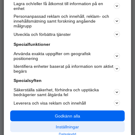
Lagra och/eller få åtkomst till information på en
Sök företag, personer och platser.
enhet
Personanpassad reklam och innehåll, reklam- och
Hitta telefonnummer, adresser, företagsinfo mm.
innehållsmätning samt forskning angående
målgrupp
Utveckla och förbättra tjänster
Marknadsför företaget
på hitta.se
Specialfunktioner
Använda exakta uppgifter om geografisk
Kom igång och annonsera mot
positionering
nya kunder och
Identifiera enheter baserat på information som aktivt
samarbetspartners nära dig.
begärs
Läs mer här
Specialsyften
Säkerställa säkerhet, förhindra och upptäcka
Alla kategorier
Populära sökningar
bedrägerier samt åtgärda fel
Leverera och visa reklam och innehåll
API & Kartor
Annonsera
Logga in
Integritet
Godkänn alla
Om oss
Nödnummer
Inställningar
Dataskydd