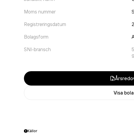
Moms nummer
Registreringsdatum
2
Bolagsform
A
SNI-bransch
Årsredov
Visa bol
Källor