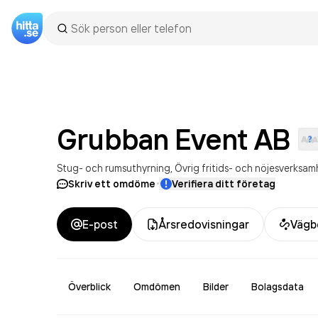
Grubban Event
AB
Stug- och rumsuthyrning
Övrig fritids- och nöjesverksam
·
Skriv ett omdöme
Verifiera ditt företag
E-post
Årsredovisningar
Vägb
Överblick
Omdömen
Bilder
Bolagsdata