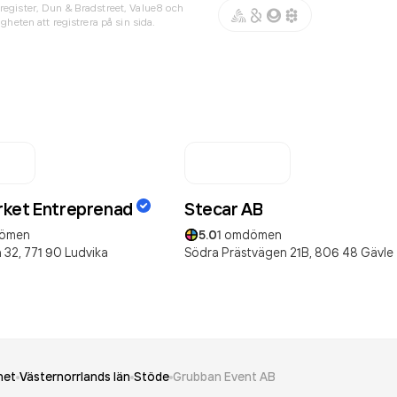
register, Dun & Bradstreet, Value8 och
gheten att registrera på sin sida.
ket Entreprenad
Stecar AB
ömen
5.0
1
omdömen
 32,
771 90
Ludvika
Södra Prästvägen 21B,
806 48
Gävle
het
Västernorrlands län
Stöde
Grubban Event AB