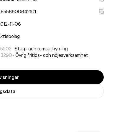
SE556900642101
012-11-06
ktiebolag
55202
·
Stug- och rumsuthyrning
93290
·
Övrig fritids- och nöjesverksamhet
isningar
agsdata