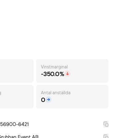
Vinstmarginal
-350.0%
g
Antal anställda
0
556900-6421
Grubban Event AB