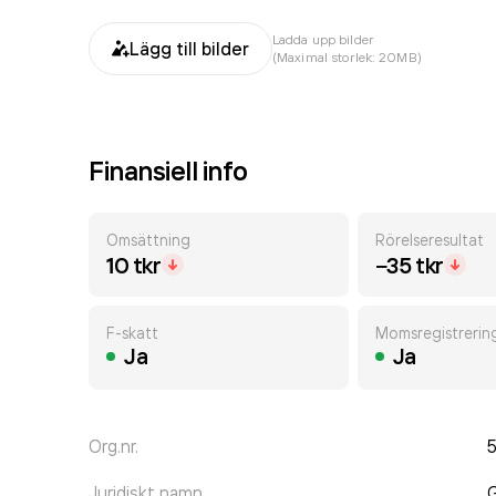
Ladda upp bilder
Lägg till bilder
(Maximal storlek: 20MB)
Finansiell info
Omsättning
Rörelseresultat
10 tkr
−35 tkr
F-skatt
Momsregistrerin
Ja
Ja
Org.nr.
Juridiskt namn