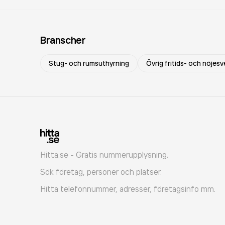
Branscher
Stug- och rumsuthyrning
Övrig fritids- och nöjes
Hitta.se - Gratis nummerupplysning.
Sök företag, personer och platser.
Hitta telefonnummer, adresser, företagsinfo mm.