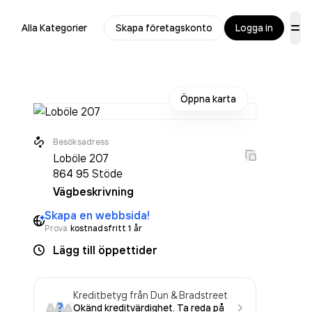
Alla Kategorier
Skapa företagskonto
Logga in
Öppna karta
Besöksadress
Loböle 207
864 95
Stöde
Vägbeskrivning
Skapa en webbsida!
Prova
kostnadsfritt 1 år
Lägg till öppettider
Kreditbetyg från Dun & Bradstreet
Okänd kreditvärdighet. Ta reda på