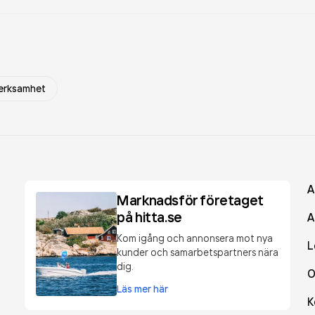
verksamhet
A
Marknadsför företaget
på hitta.se
A
Kom igång och annonsera mot nya
L
kunder och samarbetspartners nära
dig.
O
Läs mer här
K