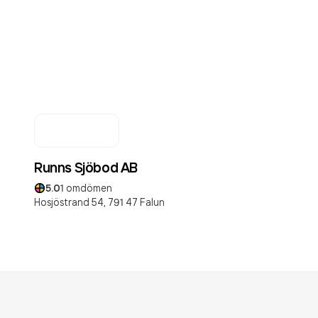
Runns Sjöbod AB
5.0
1
omdömen
Hosjöstrand 54,
791 47
Falun