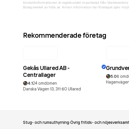
Kontaktinformationen är regelbundet importerad från Skatteverkets 
Bolagsverket av hitta.se. Annan information har företaget själv möjli
Rekommenderade företag
Gekås Ullared AB -
Grundver
Centrallager
5.0
6
omd
Hagenvägen
4.1
24
omdömen
Danska Vägen 13,
311 60
Ullared
Stug- och rumsuthyrning
Övrig fritids- och nöjesverksam