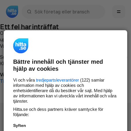
Sök namn, gata, ort, telefon, företag, sökord
Ett fel har inträffat
Om du vill kan du
kontakta hitta.se
och beskriva hur felet
uppstod så att vi lättare och snabbare kan avhjälpa det.
Vänligen försök med följande:
Surfa till
www.hitta.se
Bättre innehåll och tjänster med
Klicka på
Tillbaka-knappen
i webbläsaren och försök igen
hjälp av cookies
Vi beklagar besväret!
Vi och våra
tredjepartsleverantörer
(122) samlar
Till startsidan
information med hjälp av cookies och
enhetsidentifierare då du besöker vår sajt. Med hjälp
av informationen kan vi utveckla vårt innehåll och våra
tjänster.
Hitta.se och dess partners kräver samtycke för
följande:
Syften
Hitta.se - Gratis nummerupplysning.