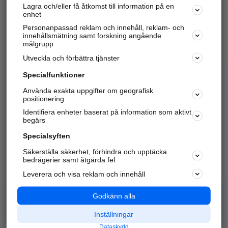
Lagra och/eller få åtkomst till information på en
Sök företag, personer och platser.
enhet
Personanpassad reklam och innehåll, reklam- och
Hitta telefonnummer, adresser, företagsinfo mm.
innehållsmätning samt forskning angående
målgrupp
Utveckla och förbättra tjänster
Marknadsför företaget
på hitta.se
Specialfunktioner
Använda exakta uppgifter om geografisk
Kom igång och annonsera mot
positionering
nya kunder och
Identifiera enheter baserat på information som aktivt
samarbetspartners nära dig.
begärs
Läs mer här
Specialsyften
Säkerställa säkerhet, förhindra och upptäcka
Alla kategorier
Populära sökningar
bedrägerier samt åtgärda fel
Leverera och visa reklam och innehåll
API & Kartor
Annonsera
Logga in
Integritet
Godkänn alla
Om oss
Nödnummer
Inställningar
Dataskydd