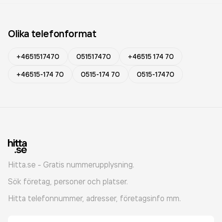
Olika telefonformat
+4651517470
051517470
+46515 174 70
+46515-174 70
0515-174 70
0515-17470
Hitta.se - Gratis nummerupplysning.
Sök företag, personer och platser.
Hitta telefonnummer, adresser, företagsinfo mm.