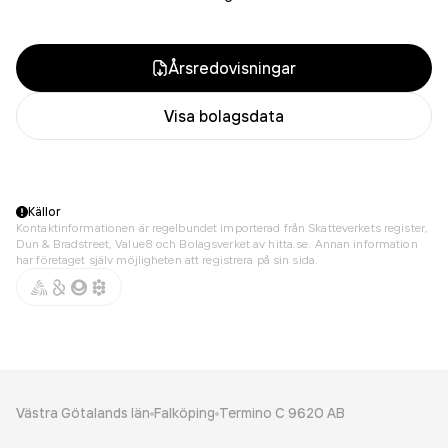
Årsredovisningar
Visa bolagsdata
Källor
Kontaktinformationen är regelbundet importerad från Skatteverkets register,
Dun & Bradstreet, Value8 och Bolagsverket av hitta.se. Annan information
har företaget själv möjligheten att registrera på sin sida.
Västra Götalands län
Falköping
Termino C 9620 AB