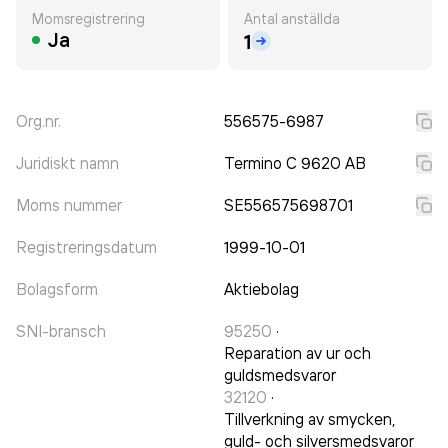
Momsregistrering
Antal anställda
Ja
1
Org.nr.
556575-6987
Juridiskt namn
Termino C 9620 AB
Moms nummer
SE556575698701
Registreringsdatum
1999-10-01
Bolagsform
Aktiebolag
SNI-bransch
95250
·
Reparation av ur och
guldsmedsvaror
32120
·
Tillverkning av smycken,
guld- och silversmedsvaror