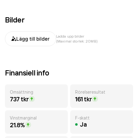
Bilder
Ladda upp bilder
Lägg till bilder
(Maximal storlek: 20MB)
Finansiell info
Omsättning
Rörelseresultat
737 tkr
161 tkr
Vinstmarginal
F-skatt
Ja
21.8%