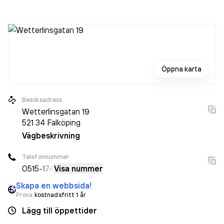
aktiebolag som varit aktivt sedan 1999. Termino C 9620
AB
omsatte 737 000,00 kr
senaste räkenskapsåret
(2022).
Öppna karta
Besöksadress
Wetterlinsgatan 19
521 34
Falköping
Vägbeskrivning
Telefonnummer
0515
-174
Visa nummer
Skapa en webbsida!
Prova
kostnadsfritt 1 år
Lägg till öppettider