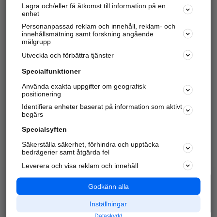
Lagra och/eller få åtkomst till information på en
Sök företag, personer och platser.
enhet
Personanpassad reklam och innehåll, reklam- och
Hitta telefonnummer, adresser, företagsinfo mm.
innehållsmätning samt forskning angående
målgrupp
Utveckla och förbättra tjänster
Marknadsför företaget
på hitta.se
Specialfunktioner
Använda exakta uppgifter om geografisk
Kom igång och annonsera mot
positionering
nya kunder och
Identifiera enheter baserat på information som aktivt
samarbetspartners nära dig.
begärs
Läs mer här
Specialsyften
Säkerställa säkerhet, förhindra och upptäcka
Alla kategorier
Populära sökningar
bedrägerier samt åtgärda fel
Leverera och visa reklam och innehåll
API & Kartor
Annonsera
Logga in
Integritet
Godkänn alla
Om oss
Nödnummer
Inställningar
Dataskydd