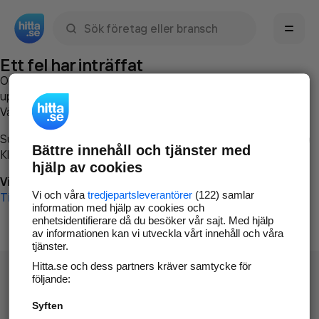
Sök namn, gata, ort, telefon, företag, sökord
Ett fel har inträffat
Om du vill kan du
kontakta hitta.se
och beskriva hur felet
uppstod så att vi lättare och snabbare kan avhjälpa det.
Vänligen försök med följande:
Surfa till
www.hitta.se
Bättre innehåll och tjänster med
Klicka på
Tillbaka-knappen
i webbläsaren och försök igen
hjälp av cookies
Vi beklagar besväret!
Vi och våra
tredjepartsleverantörer
(122) samlar
Till startsidan
information med hjälp av cookies och
enhetsidentifierare då du besöker vår sajt. Med hjälp
av informationen kan vi utveckla vårt innehåll och våra
tjänster.
Hitta.se och dess partners kräver samtycke för
följande:
Syften
Hitta.se - Gratis nummerupplysning.