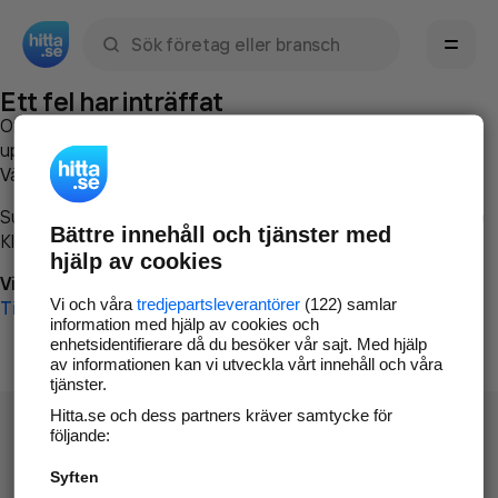
Sök namn, gata, ort, telefon, företag, sökord
Ett fel har inträffat
Om du vill kan du
kontakta hitta.se
och beskriva hur felet
uppstod så att vi lättare och snabbare kan avhjälpa det.
Vänligen försök med följande:
Surfa till
www.hitta.se
Bättre innehåll och tjänster med
Klicka på
Tillbaka-knappen
i webbläsaren och försök igen
hjälp av cookies
Vi beklagar besväret!
Vi och våra
tredjepartsleverantörer
(122) samlar
Till startsidan
information med hjälp av cookies och
enhetsidentifierare då du besöker vår sajt. Med hjälp
av informationen kan vi utveckla vårt innehåll och våra
tjänster.
Hitta.se och dess partners kräver samtycke för
följande:
Syften
Hitta.se - Gratis nummerupplysning.