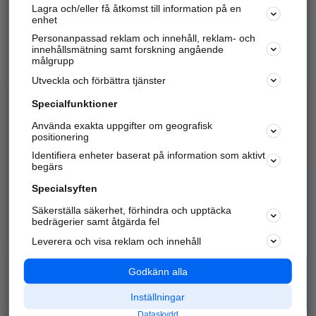
Lagra och/eller få åtkomst till information på en
Sök företag, personer och platser.
enhet
Personanpassad reklam och innehåll, reklam- och
Hitta telefonnummer, adresser, företagsinfo mm.
innehållsmätning samt forskning angående
målgrupp
Utveckla och förbättra tjänster
Marknadsför företaget
på hitta.se
Specialfunktioner
Använda exakta uppgifter om geografisk
Kom igång och annonsera mot
positionering
nya kunder och
Identifiera enheter baserat på information som aktivt
samarbetspartners nära dig.
begärs
Läs mer här
Specialsyften
Säkerställa säkerhet, förhindra och upptäcka
Alla kategorier
Populära sökningar
bedrägerier samt åtgärda fel
Leverera och visa reklam och innehåll
API & Kartor
Annonsera
Logga in
Integritet
Godkänn alla
Om oss
Nödnummer
Inställningar
Dataskydd