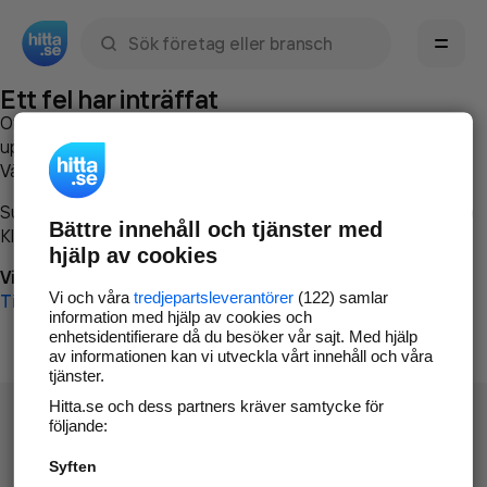
Sök namn, gata, ort, telefon, företag, sökord
Ett fel har inträffat
Om du vill kan du
kontakta hitta.se
och beskriva hur felet
uppstod så att vi lättare och snabbare kan avhjälpa det.
Vänligen försök med följande:
Surfa till
www.hitta.se
Bättre innehåll och tjänster med
Klicka på
Tillbaka-knappen
i webbläsaren och försök igen
hjälp av cookies
Vi beklagar besväret!
Vi och våra
tredjepartsleverantörer
(122) samlar
Till startsidan
information med hjälp av cookies och
enhetsidentifierare då du besöker vår sajt. Med hjälp
av informationen kan vi utveckla vårt innehåll och våra
tjänster.
Hitta.se och dess partners kräver samtycke för
följande:
Syften
Hitta.se - Gratis nummerupplysning.