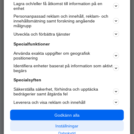
Lagra och/eller få åtkomst till information på en
Sök företag, personer och platser.
enhet
Personanpassad reklam och innehåll, reklam- och
Hitta telefonnummer, adresser, företagsinfo mm.
innehållsmätning samt forskning angående
målgrupp
Utveckla och förbättra tjänster
Marknadsför företaget
på hitta.se
Specialfunktioner
Använda exakta uppgifter om geografisk
Kom igång och annonsera mot
positionering
nya kunder och
Identifiera enheter baserat på information som aktivt
samarbetspartners nära dig.
begärs
Läs mer här
Specialsyften
Säkerställa säkerhet, förhindra och upptäcka
Alla kategorier
Populära sökningar
bedrägerier samt åtgärda fel
Leverera och visa reklam och innehåll
API & Kartor
Annonsera
Logga in
Integritet
Godkänn alla
Om oss
Nödnummer
Inställningar
Dataskydd