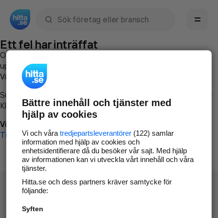
Sök namn, gata, ort, telefon, företag, sökord
Ett fel har inträffat
Om du vill kan du
kontakta hitta.se
och beskriva hur felet
uppstod så att vi lättare och snabbare kan avhjälpa det.
Vänligen försök med följande:
Surfa till
www.hitta.se
Bättre innehåll och tjänster med
Klicka på
Tillbaka-knappen
i webbläsaren och försök igen
hjälp av cookies
Vi beklagar besväret!
Vi och våra
tredjepartsleverantörer
(122) samlar
Till startsidan
information med hjälp av cookies och
enhetsidentifierare då du besöker vår sajt. Med hjälp
av informationen kan vi utveckla vårt innehåll och våra
tjänster.
Hitta.se och dess partners kräver samtycke för
följande:
Syften
Hitta.se - Gratis nummerupplysning.