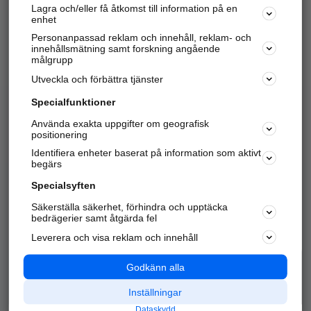
Lagra och/eller få åtkomst till information på en
Sök företag, personer och platser.
enhet
Personanpassad reklam och innehåll, reklam- och
Hitta telefonnummer, adresser, företagsinfo mm.
innehållsmätning samt forskning angående
målgrupp
Utveckla och förbättra tjänster
Marknadsför företaget
på hitta.se
Specialfunktioner
Använda exakta uppgifter om geografisk
Kom igång och annonsera mot
positionering
nya kunder och
Identifiera enheter baserat på information som aktivt
samarbetspartners nära dig.
begärs
Läs mer här
Specialsyften
Säkerställa säkerhet, förhindra och upptäcka
Alla kategorier
Populära sökningar
bedrägerier samt åtgärda fel
Leverera och visa reklam och innehåll
API & Kartor
Annonsera
Logga in
Integritet
Godkänn alla
Om oss
Nödnummer
Inställningar
Dataskydd