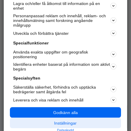
Lagra och/eller få åtkomst till information på en
Sök företag, personer och platser.
enhet
Personanpassad reklam och innehåll, reklam- och
Hitta telefonnummer, adresser, företagsinfo mm.
innehållsmätning samt forskning angående
målgrupp
Utveckla och förbättra tjänster
Marknadsför företaget
på hitta.se
Specialfunktioner
Använda exakta uppgifter om geografisk
Kom igång och annonsera mot
positionering
nya kunder och
Identifiera enheter baserat på information som aktivt
samarbetspartners nära dig.
begärs
Läs mer här
Specialsyften
Säkerställa säkerhet, förhindra och upptäcka
Alla kategorier
Populära sökningar
bedrägerier samt åtgärda fel
Leverera och visa reklam och innehåll
API & Kartor
Annonsera
Logga in
Integritet
Godkänn alla
Om oss
Nödnummer
Inställningar
Dataskydd