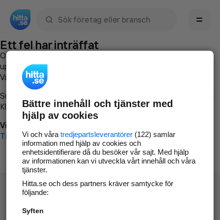
Sök namn, gata, ort, telefon, företag, sökord
Ett fel har inträffat
Om du vill kan du
kontakta hitta.se
och beskriva hur felet
uppstod så att vi lättare och snabbare kan avhjälpa det.
Vänligen försök med följande:
Surfa till
www.hitta.se
Bättre innehåll och tjänster med
Klicka på
Tillbaka-knappen
i webbläsaren och försök igen
hjälp av cookies
Vi beklagar besväret!
Vi och våra
tredjepartsleverantörer
(122) samlar
Till startsidan
information med hjälp av cookies och
enhetsidentifierare då du besöker vår sajt. Med hjälp
av informationen kan vi utveckla vårt innehåll och våra
tjänster.
Hitta.se och dess partners kräver samtycke för
följande:
Syften
Hitta.se - Gratis nummerupplysning.