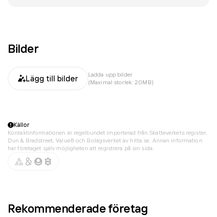
Bilder
Ladda upp bilder
Lägg till bilder
(Maximal storlek: 20MB)
Källor
Kontaktinformationen är regelbundet importerad från Skatteverkets register,
Dun & Bradstreet, Value8 och Bolagsverket av hitta.se. Annan information
har företaget själv möjligheten att registrera på sin sida.
Rekommenderade företag