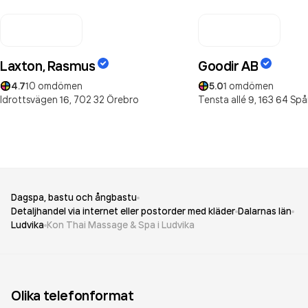
Laxton, Rasmus
Goodir AB
4.7
10
omdömen
5.0
1
omdömen
Idrottsvägen 16,
702 32
Örebro
Tensta allé 9,
163 64
Spå
Dagspa, bastu och ångbastu
Detaljhandel via internet eller postorder med kläder
Dalarnas län
Ludvika
Kon Thai Massage & Spa i Ludvika
Olika telefonformat