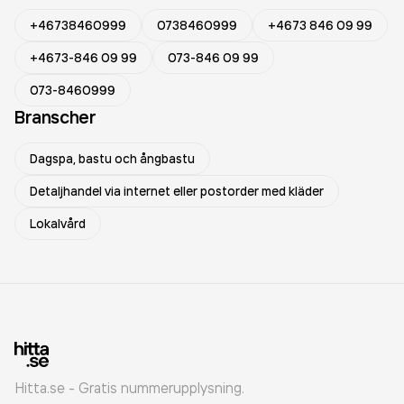
+46738460999
0738460999
+4673 846 09 99
+4673-846 09 99
073-846 09 99
073-8460999
Branscher
Dagspa, bastu och ångbastu
Detaljhandel via internet eller postorder med kläder
Lokalvård
Hitta.se - Gratis nummerupplysning.