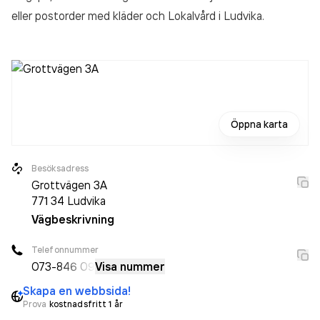
eller postorder med kläder och Lokalvård
i Ludvika.
Öppna karta
Besöksadress
Grottvägen 3A
771 34
Ludvika
Vägbeskrivning
Telefonnummer
073-
846 09
Visa nummer
Skapa en webbsida!
Prova
kostnadsfritt 1 år