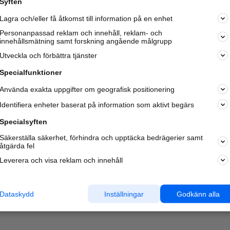
Syften
Kom igång och annonsera mot
Lagra och/eller få åtkomst till information på en enhet
nya kunder och
samarbetspartners nära dig.
Personanpassad reklam och innehåll, reklam- och
innehållsmätning samt forskning angående målgrupp
Läs mer här
Utveckla och förbättra tjänster
Specialfunktioner
Använda exakta uppgifter om geografisk positionering
Identifiera enheter baserat på information som aktivt begärs
Specialsyften
Säkerställa säkerhet, förhindra och upptäcka bedrägerier samt
åtgärda fel
Leverera och visa reklam och innehåll
Dataskydd
Inställningar
Godkänn alla