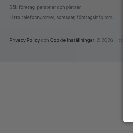
Sök företag, personer och platser.
Hitta telefonnummer, adresser, företagsinfo mm.
Privacy Policy
och
Cookie Inställningar
.
©
2026
Hitta.se