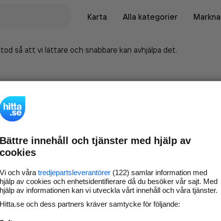
Karta
Alla kategorier
Marknad
tod så att vi lättare och snabbare kan avhjälpa det.
Bättre innehåll och tjänster med hjälp av
cookies
Vi och våra
tredjepartsleverantörer
(122) samlar information med
hjälp av cookies och enhetsidentifierare då du besöker vår sajt. Med
hjälp av informationen kan vi utveckla vårt innehåll och våra tjänster.
Marknadsför företaget på
Hitta.se och dess partners kräver samtycke för följande:
hitta.se