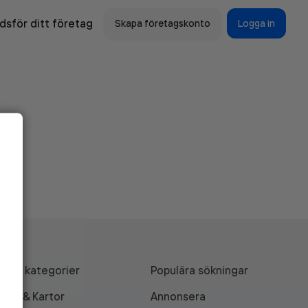
sför ditt företag
Skapa företagskonto
Logga in
Alla kategorier
Populära sökningar
API & Kartor
Annonsera