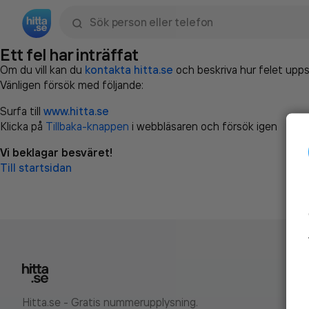
Sök namn, gata, ort, telefon, företag, sökord
Ett fel har inträffat
Om du vill kan du
kontakta hitta.se
och beskriva hur felet upps
Vänligen försök med följande:
Surfa till
www.hitta.se
Klicka på
Tillbaka-knappen
i webbläsaren och försök igen
Vi beklagar besväret!
Till startsidan
Hitta.se - Gratis nummerupplysning.