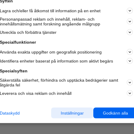
Syften
Kom igång och annonsera mot
Lagra och/eller få åtkomst till information på en enhet
nya kunder och
samarbetspartners nära dig.
Personanpassad reklam och innehåll, reklam- och
innehållsmätning samt forskning angående målgrupp
Läs mer här
Utveckla och förbättra tjänster
Specialfunktioner
Använda exakta uppgifter om geografisk positionering
Identifiera enheter baserat på information som aktivt begärs
Specialsyften
Säkerställa säkerhet, förhindra och upptäcka bedrägerier samt
åtgärda fel
Leverera och visa reklam och innehåll
Dataskydd
Inställningar
Godkänn alla