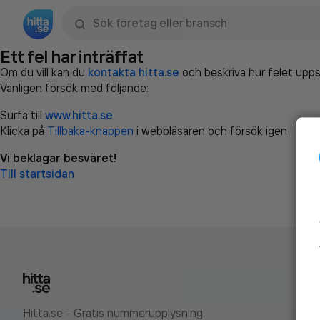
Sök namn, gata, ort, telefon, företag, sökord
Ett fel har inträffat
Om du vill kan du
kontakta hitta.se
och beskriva hur felet upps
Vänligen försök med följande:
Surfa till
www.hitta.se
Klicka på
Tillbaka-knappen
i webbläsaren och försök igen
Vi beklagar besväret!
Till startsidan
Hitta.se - Gratis nummerupplysning.