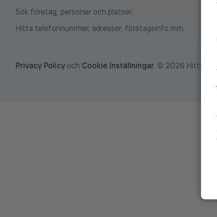
Sök företag, personer och platser.
Hitta telefonnummer, adresser, företagsinfo mm.
Privacy Policy
och
Cookie Inställningar
.
©
2026
Hitta.se