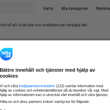
Karta
Alla kategorier
Marknad
tod så att vi lättare och snabbare kan avhjälpa det.
Bättre innehåll och tjänster med hjälp av
cookies
Vi och våra
tredjepartsleverantörer
(122) samlar information med
hjälp av cookies och enhetsidentifierare då du besöker vår sajt. Med
hjälp av informationen kan vi utveckla vårt innehåll och våra tjänster.
Marknadsför företaget på
Hitta.se och dess partners kräver samtycke för följande:
hitta.se