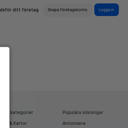
sför ditt företag
Skapa företagskonto
Logga in
Alla kategorier
Populära sökningar
API & Kartor
Annonsera