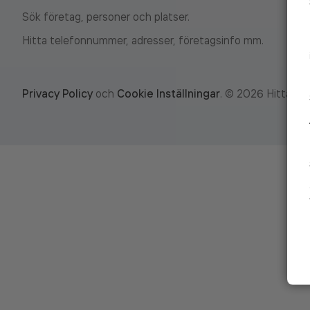
Sök företag, personer och platser.
Hitta telefonnummer, adresser, företagsinfo mm.
Privacy Policy
och
Cookie Inställningar
.
©
2026
Hitta.se