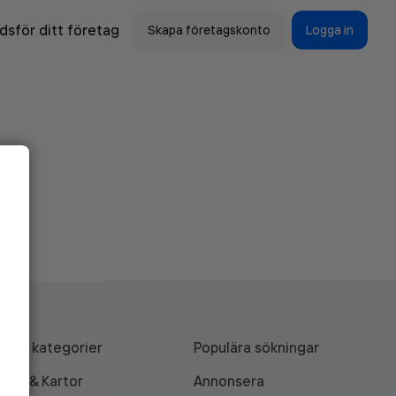
sför ditt företag
Skapa företagskonto
Logga in
Alla kategorier
Populära sökningar
API & Kartor
Annonsera