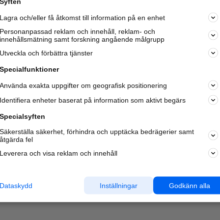
Syften
Kom igång och annonsera mot
Lagra och/eller få åtkomst till information på en enhet
nya kunder och
samarbetspartners nära dig.
Personanpassad reklam och innehåll, reklam- och
innehållsmätning samt forskning angående målgrupp
Läs mer här
Utveckla och förbättra tjänster
Specialfunktioner
Använda exakta uppgifter om geografisk positionering
Identifiera enheter baserat på information som aktivt begärs
Specialsyften
Säkerställa säkerhet, förhindra och upptäcka bedrägerier samt
åtgärda fel
Leverera och visa reklam och innehåll
Dataskydd
Inställningar
Godkänn alla