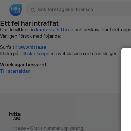
Sök namn, gata, ort, telefon, företag, sökord
Ett fel har inträffat
Om du vill kan du
kontakta hitta.se
och beskriva hur felet upps
Vänligen försök med följande:
Surfa till
www.hitta.se
Klicka på
Tillbaka-knappen
i webbläsaren och försök igen
Vi beklagar besväret!
Till startsidan
Hitta.se - Gratis nummerupplysning.