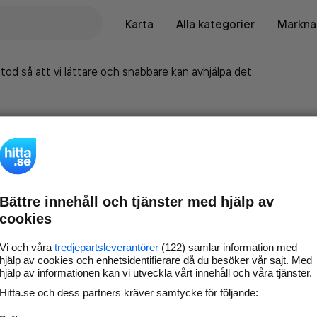
Karta
Alla kategorier
Marknad
tod så att vi lättare och snabbare kan avhjälpa det.
Bättre innehåll och tjänster med hjälp av
cookies
Vi och våra
tredjepartsleverantörer
(122) samlar information med
hjälp av cookies och enhetsidentifierare då du besöker vår sajt. Med
hjälp av informationen kan vi utveckla vårt innehåll och våra tjänster.
Marknadsför företaget på
Hitta.se och dess partners kräver samtycke för följande:
hitta.se