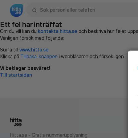
Sök namn, gata, ort, telefon, företag, sökord
Ett fel har inträffat
Om du vill kan du
kontakta hitta.se
och beskriva hur felet upps
Vänligen försök med följande:
Surfa till
www.hitta.se
Klicka på
Tillbaka-knappen
i webbläsaren och försök igen
Vi beklagar besväret!
Till startsidan
Hitta.se - Gratis nummerupplysning.