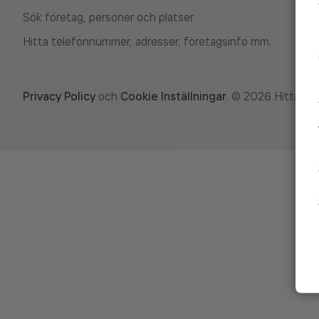
Sök företag, personer och platser.
Hitta telefonnummer, adresser, företagsinfo mm.
Privacy Policy
och
Cookie Inställningar
.
©
2026
Hitta.se