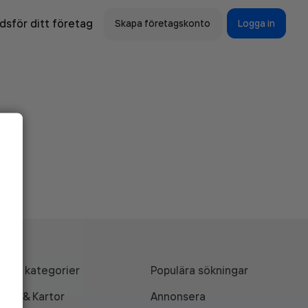
sför ditt företag
Skapa företagskonto
Logga in
Alla kategorier
Populära sökningar
API & Kartor
Annonsera