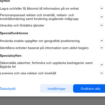
Syften
Kom igång och annonsera mot
Lagra och/eller få åtkomst till information på en enhet
nya kunder och
samarbetspartners nära dig.
Personanpassad reklam och innehåll, reklam- och
innehållsmätning samt forskning angående målgrupp
Läs mer här
Utveckla och förbättra tjänster
Specialfunktioner
Använda exakta uppgifter om geografisk positionering
Identifiera enheter baserat på information som aktivt begärs
Specialsyften
Säkerställa säkerhet, förhindra och upptäcka bedrägerier samt
åtgärda fel
Leverera och visa reklam och innehåll
Dataskydd
Inställningar
Godkänn alla