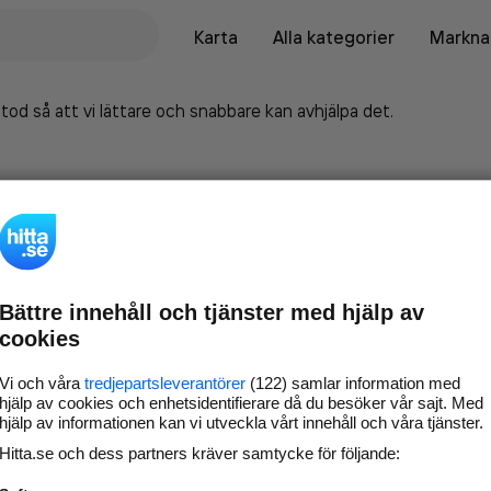
Karta
Alla kategorier
Marknad
tod så att vi lättare och snabbare kan avhjälpa det.
Bättre innehåll och tjänster med hjälp av
cookies
Vi och våra
tredjepartsleverantörer
(122) samlar information med
hjälp av cookies och enhetsidentifierare då du besöker vår sajt. Med
hjälp av informationen kan vi utveckla vårt innehåll och våra tjänster.
Marknadsför företaget på
Hitta.se och dess partners kräver samtycke för följande:
hitta.se