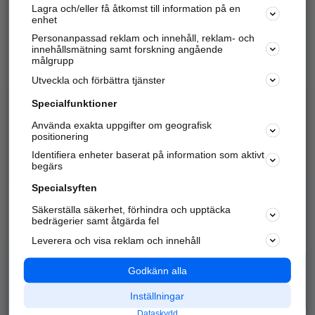
Lagra och/eller få åtkomst till information på en
Sök företag, personer och platser.
enhet
Personanpassad reklam och innehåll, reklam- och
Hitta telefonnummer, adresser, företagsinfo mm.
innehållsmätning samt forskning angående
målgrupp
Utveckla och förbättra tjänster
Marknadsför företaget
på hitta.se
Specialfunktioner
Använda exakta uppgifter om geografisk
Kom igång och annonsera mot
positionering
nya kunder och
Identifiera enheter baserat på information som aktivt
samarbetspartners nära dig.
begärs
Läs mer här
Specialsyften
Säkerställa säkerhet, förhindra och upptäcka
Alla kategorier
Populära sökningar
bedrägerier samt åtgärda fel
Leverera och visa reklam och innehåll
API & Kartor
Annonsera
Logga in
Integritet
Godkänn alla
Om oss
Nödnummer
Inställningar
Dataskydd