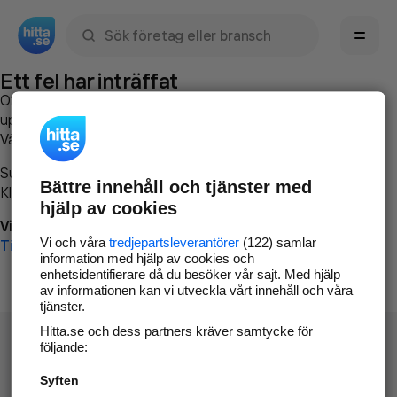
Sök namn, gata, ort, telefon, företag, sökord
Ett fel har inträffat
Om du vill kan du
kontakta hitta.se
och beskriva hur felet
uppstod så att vi lättare och snabbare kan avhjälpa det.
Vänligen försök med följande:
Surfa till
www.hitta.se
Bättre innehåll och tjänster med
Klicka på
Tillbaka-knappen
i webbläsaren och försök igen
hjälp av cookies
Vi beklagar besväret!
Vi och våra
tredjepartsleverantörer
(122) samlar
Till startsidan
information med hjälp av cookies och
enhetsidentifierare då du besöker vår sajt. Med hjälp
av informationen kan vi utveckla vårt innehåll och våra
tjänster.
Hitta.se och dess partners kräver samtycke för
följande:
Syften
Hitta.se - Gratis nummerupplysning.