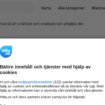
Karta
Alla kategorier
Marknad
tod så att vi lättare och snabbare kan avhjälpa det.
Bättre innehåll och tjänster med hjälp av
cookies
Vi och våra
tredjepartsleverantörer
(122) samlar information med
hjälp av cookies och enhetsidentifierare då du besöker vår sajt. Med
hjälp av informationen kan vi utveckla vårt innehåll och våra tjänster.
Marknadsför företaget på
Hitta.se och dess partners kräver samtycke för följande:
hitta.se