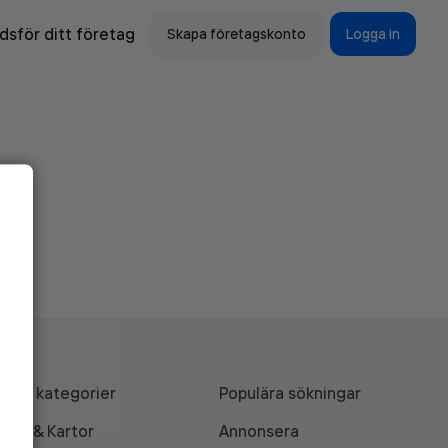
sför ditt företag
Skapa företagskonto
Logga in
Alla kategorier
Populära sökningar
API & Kartor
Annonsera