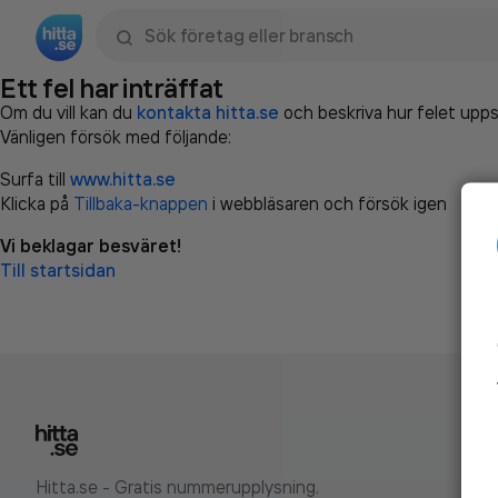
Sök namn, gata, ort, telefon, företag, sökord
Ett fel har inträffat
Om du vill kan du
kontakta hitta.se
och beskriva hur felet upps
Vänligen försök med följande:
Surfa till
www.hitta.se
Klicka på
Tillbaka-knappen
i webbläsaren och försök igen
Vi beklagar besväret!
Till startsidan
Hitta.se - Gratis nummerupplysning.