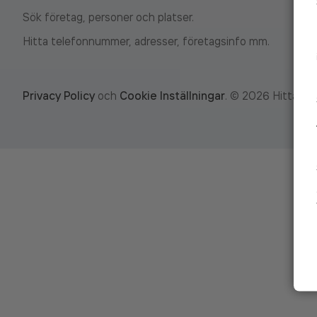
Sök företag, personer och platser.
Hitta telefonnummer, adresser, företagsinfo mm.
Privacy Policy
och
Cookie Inställningar
.
©
2026
Hitta.se