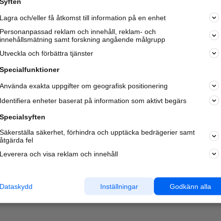
Syften
Kom igång och annonsera mot
Lagra och/eller få åtkomst till information på en enhet
nya kunder och
samarbetspartners nära dig.
Personanpassad reklam och innehåll, reklam- och
innehållsmätning samt forskning angående målgrupp
Läs mer här
Utveckla och förbättra tjänster
Specialfunktioner
Använda exakta uppgifter om geografisk positionering
Identifiera enheter baserat på information som aktivt begärs
Specialsyften
Säkerställa säkerhet, förhindra och upptäcka bedrägerier samt
åtgärda fel
Leverera och visa reklam och innehåll
Dataskydd
Inställningar
Godkänn alla