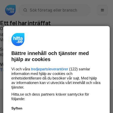
Sök namn, gata, ort, telefon, företag, sökord
Ett fel har inträffat
Om du vill kan du
kontakta hitta.se
och beskriva hur felet
uppstod så att vi lättare och snabbare kan avhjälpa det.
Vänligen försök med följande:
Surfa till
www.hitta.se
Bättre innehåll och tjänster med
Klicka på
Tillbaka-knappen
i webbläsaren och försök igen
hjälp av cookies
Vi beklagar besväret!
Vi och våra
tredjepartsleverantörer
(122) samlar
Till startsidan
information med hjälp av cookies och
enhetsidentifierare då du besöker vår sajt. Med hjälp
av informationen kan vi utveckla vårt innehåll och våra
tjänster.
Hitta.se och dess partners kräver samtycke för
följande:
Syften
Hitta.se - Gratis nummerupplysning.