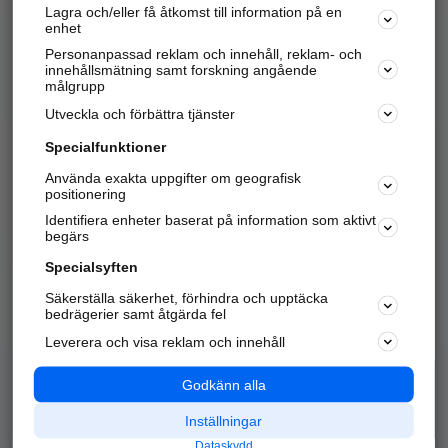
Lagra och/eller få åtkomst till information på en
Sök företag, personer och platser.
enhet
Personanpassad reklam och innehåll, reklam- och
Hitta telefonnummer, adresser, företagsinfo mm.
innehållsmätning samt forskning angående
målgrupp
Utveckla och förbättra tjänster
Marknadsför företaget
på hitta.se
Specialfunktioner
Använda exakta uppgifter om geografisk
Kom igång och annonsera mot
positionering
nya kunder och
Identifiera enheter baserat på information som aktivt
samarbetspartners nära dig.
begärs
Läs mer här
Specialsyften
Säkerställa säkerhet, förhindra och upptäcka
Alla kategorier
Populära sökningar
bedrägerier samt åtgärda fel
Leverera och visa reklam och innehåll
API & Kartor
Annonsera
Logga in
Integritet
Godkänn alla
Om oss
Nödnummer
Inställningar
Dataskydd