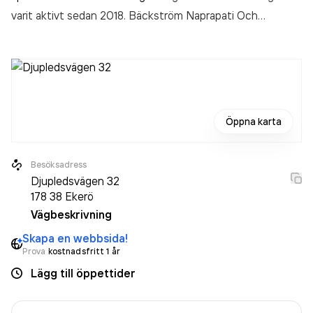
varit aktivt sedan 2018. Bäckström Naprapati Och
Friskvård AB
omsatte 21 000,00 kr
senaste
räkenskapsåret (2025).
Öppna karta
Besöksadress
Djupledsvägen 32
178 38
Ekerö
Vägbeskrivning
Skapa en webbsida!
Prova
kostnadsfritt 1 år
Lägg till öppettider