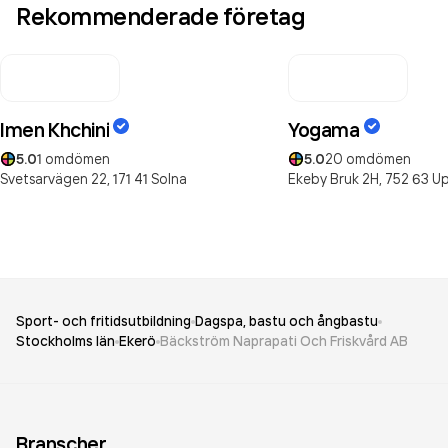
Rekommenderade företag
Imen Khchini
Yogama
5.0
1
omdömen
5.0
20
omdömen
Svetsarvägen 22,
171 41
Solna
Ekeby Bruk 2H,
752 63
Up
Sport- och fritidsutbildning
Dagspa, bastu och ångbastu
Stockholms län
Ekerö
Bäckström Naprapati Och Friskvård AB
Branscher