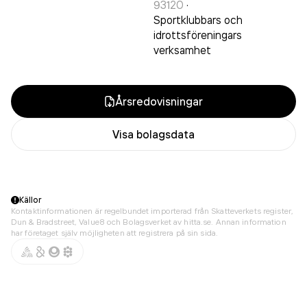
93120
·
Sportklubbars och
idrottsföreningars
verksamhet
Årsredovisningar
Visa bolagsdata
Källor
Kontaktinformationen är regelbundet importerad från Skatteverkets register,
Dun & Bradstreet, Value8 och Bolagsverket av hitta.se. Annan information
har företaget själv möjligheten att registrera på sin sida.