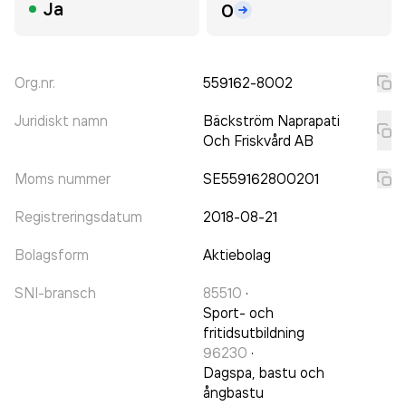
Ja
0
Org.nr.
559162-8002
Juridiskt namn
Bäckström Naprapati
Och Friskvård AB
Moms nummer
SE559162800201
Registreringsdatum
2018-08-21
Bolagsform
Aktiebolag
SNI-bransch
85510
·
Sport- och
fritidsutbildning
96230
·
Dagspa, bastu och
ångbastu