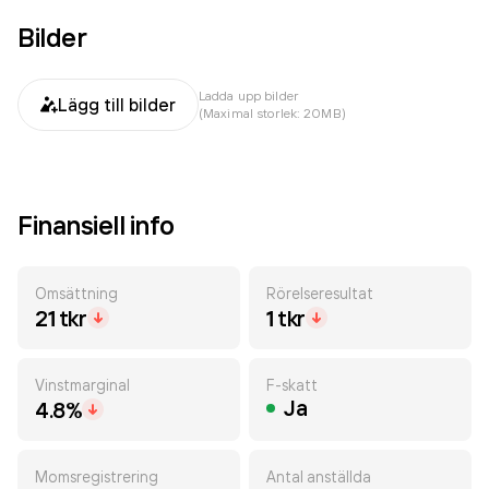
Bilder
Ladda upp bilder
Lägg till bilder
(Maximal storlek: 20MB)
Finansiell info
Omsättning
Rörelseresultat
21 tkr
1 tkr
Vinstmarginal
F-skatt
Ja
4.8%
Momsregistrering
Antal anställda