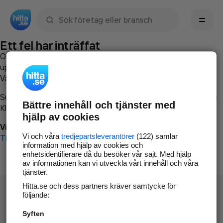
Sök namn, gata, ort, telefon, företag, sökord
Ett fel har inträffat
Om du vill kan du
kontakta hitta.se
och beskriva hur felet
uppstod så att vi lättare och snabbare kan avhjälpa det.
Vänligen försök med följande:
Surfa till
www.hitta.se
Bättre innehåll och tjänster med
Klicka på
Tillbaka-knappen
i webbläsaren och försök igen
hjälp av cookies
Vi beklagar besväret!
Vi och våra
tredjepartsleverantörer
(122) samlar
Till startsidan
information med hjälp av cookies och
enhetsidentifierare då du besöker vår sajt. Med hjälp
av informationen kan vi utveckla vårt innehåll och våra
tjänster.
Hitta.se och dess partners kräver samtycke för
följande:
Syften
Hitta.se - Gratis nummerupplysning.