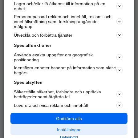
Lagra och/eller få åtkomst till information på en
Sök företag, personer och platser.
enhet
Personanpassad reklam och innehåll, reklam- och
Hitta telefonnummer, adresser, företagsinfo mm.
innehållsmätning samt forskning angående
målgrupp
Utveckla och förbättra tjänster
Marknadsför företaget
på hitta.se
Specialfunktioner
Använda exakta uppgifter om geografisk
Kom igång och annonsera mot
positionering
nya kunder och
Identifiera enheter baserat på information som aktivt
samarbetspartners nära dig.
begärs
Läs mer här
Specialsyften
Säkerställa säkerhet, förhindra och upptäcka
Alla kategorier
Populära sökningar
bedrägerier samt åtgärda fel
Leverera och visa reklam och innehåll
API & Kartor
Annonsera
Logga in
Integritet
Godkänn alla
Om oss
Nödnummer
Inställningar
Dataskydd