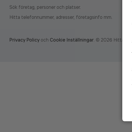
Sök företag, personer och platser.
Hitta telefonnummer, adresser, företagsinfo mm.
Privacy Policy
och
Cookie Inställningar
.
©
2026
Hitta.se