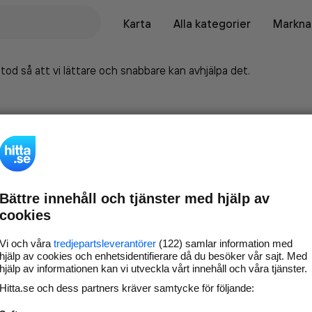
Karta
Alla kategorier
Marknad
tod så att vi lättare och snabbare kan avhjälpa det.
Bättre innehåll och tjänster med hjälp av
cookies
Vi och våra
tredjepartsleverantörer
(122) samlar information med
hjälp av cookies och enhetsidentifierare då du besöker vår sajt. Med
hjälp av informationen kan vi utveckla vårt innehåll och våra tjänster.
Marknadsför företaget på
Hitta.se och dess partners kräver samtycke för följande:
hitta.se