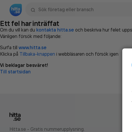
Sök namn, gata, ort, telefon, företag, sökord
Ett fel har inträffat
Om du vill kan du
kontakta hitta.se
och beskriva hur felet upps
Vänligen försök med följande:
Surfa till
www.hitta.se
Klicka på
Tillbaka-knappen
i webbläsaren och försök igen
Vi beklagar besväret!
Till startsidan
Hitta.se - Gratis nummerupplysning.