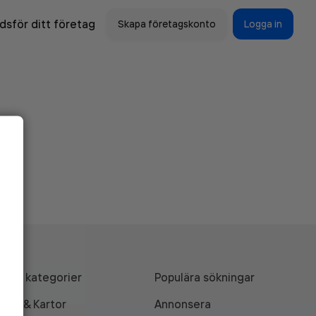
sför ditt företag
Skapa företagskonto
Logga in
Alla kategorier
Populära sökningar
API & Kartor
Annonsera