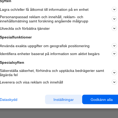
Syften
Kom igång och annonsera mot
Lagra och/eller få åtkomst till information på en enhet
nya kunder och
samarbetspartners nära dig.
Personanpassad reklam och innehåll, reklam- och
innehållsmätning samt forskning angående målgrupp
Läs mer här
Utveckla och förbättra tjänster
Specialfunktioner
Använda exakta uppgifter om geografisk positionering
Identifiera enheter baserat på information som aktivt begärs
Specialsyften
Säkerställa säkerhet, förhindra och upptäcka bedrägerier samt
åtgärda fel
Leverera och visa reklam och innehåll
Dataskydd
Inställningar
Godkänn alla